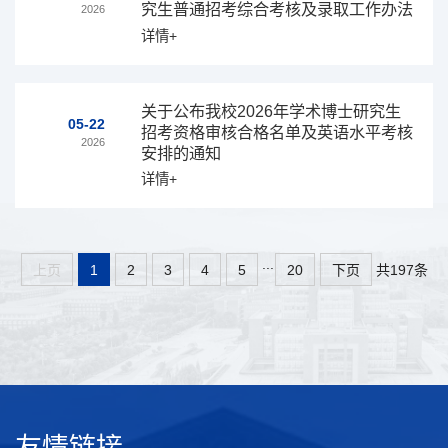
究生普通招考综合考核及录取工作办法
2026
详情+
关于公布我校2026年学术博士研究生
05-22
招考资格审核合格名单及英语水平考核
2026
安排的通知
详情+
...
共197条
上页
1
2
3
4
5
20
下页