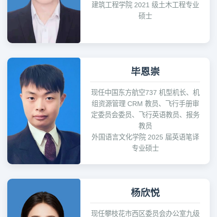
建筑工程学院 2021 级土木工程专业
硕士
毕恩崇
现任中国东方航空737 机型机长、机
组资源管理 CRM 教员、飞行手册审
定委员会委员、飞行英语教员、报务
教员
外国语言文化学院 2025 届英语笔译
专业硕士
杨欣悦
现任攀枝花市西区委员会办公室九级