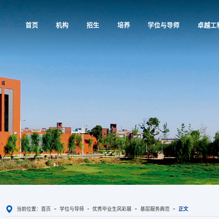
首页
机构
招生
培养
学位与导师
卓越工
当前位置：
首页
学位与导师
优秀毕业生风彩展
基层服务典范
正文