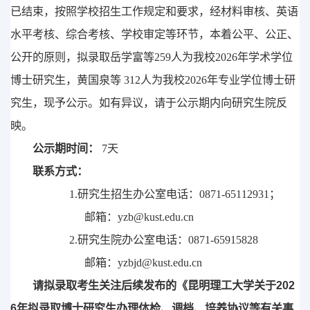
已结束，按照
学校
招生工作规定和要求，经材料审核、英语
水平考
核
、综合考核、学校审定
等环节
，本着公平、公正、
公开的原则，拟录取
岳学富
等
259
人为我校
202
6
年
学术学位
博士研究生，黄国泉
等
312
人为我校
202
6
年
专业学位博士研
究生，
现予公示。如有异议，请于公示期内向研究生院反
映。
公示期时间：
7
天
联系方式：
1.
研究生招生办公室电话：
0871-65112931
；
邮箱：
yzb@kust.edu.cn
2.
研究生院办公室电话：
0871-65915828
邮箱：
yzbjd@kust.edu.cn
202
请拟录取考生
关注后续发布的《
昆明理工大学关于
6
年拟录取博士研究生办理体检、调档、培养协议等有关事