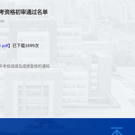
报考资格初审通过名单
939
pdf
】已下载
1699
次
水平考核成绩及成绩复核的通知