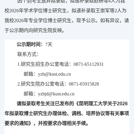
因
个
别考生
放弃
拟录取，拟
递补
录取赵研等
4
人
为我
校
202
6
年
学术学位
博士研究生，
拟
递补
录取
王崇军
等
2
人
为
我校
202
6
年
专业学位
博士研究生
，
现予公示。如有异议，请
于公示期内向研究生院反映。
公示期时间：
7
天
联系方式：
1.
研究生招生办公室电话：
0871-65112931
邮箱：
yzb@kust.edu.cn
2.
研究生院办公室电话：
0871-65915828
邮箱：
yzbjd@kust.edu.cn
202
6
请拟录取考生
关注
已发布的
《
昆明理工大学关于
年拟录取博士研究生办理体检、调档、培养协议等有关事项
要求的通知》，并按要求办理相关手续。