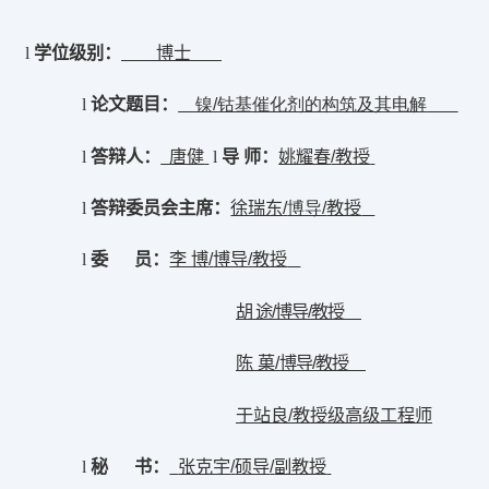
博士
l
学位级别
：
镍
/
钴基催化剂的构筑及其电解
l
论文题目
：
唐健
导 师
：
姚耀春
/教授
l
答辩人
：
l
徐瑞东
/
博导/
教授
l
答辩委员会主席
：
李 博
/
博导
/
教授
l
委
员
：
胡 途
/
博导
/
教授
陈 菓
/
博导
/
教授
于站良
/
教授级高级工
程师
张克宇
/
硕导
/
副教授
l
秘
书
：