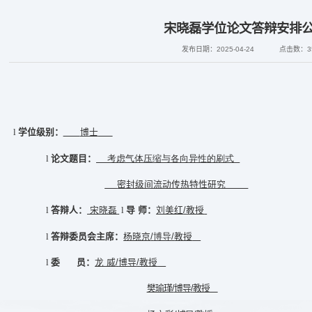
宋晓磊学位论文答辩安排
发布日期：2025-04-24
点击数：
3
博士
l
学位级别
：
考虑气体压缩与各向异性的刷式
l
论文题目
：
密封级间流动传热特性研究
宋晓磊
导 师
：
刘美红
/教授
l
答辩人
：
l
杨晓京
/
博导/
教授
l
答辩委员会主席
：
龙 威
/
博导
/
教授
l
委
员
：
樊瑜瑾
/
博导
/
教授