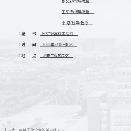
杨文彩
/
博导
/
教授
王军锋
/
博导
/
教授
李 斌
/博导
/
教授
孙军锋
/
高级实验师
l
秘
书
：
2025
年5月8
日8:30
l
时
间
：
机电工程学院
321
l
地
点
：
上一篇：
唐健学位论文答辩安排公示