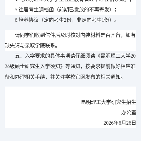
5
.
往届考生调档函（前期已发放的不再寄发）
；
6
.
培养协议（定向考生
2
份，非定向考生
1
份）。
请同学们收到信件后及时核对内装材料是否齐备，如有
缺失请与录取学院联系。
五、入学要求的具体事项请仔细阅读《昆明理工大学
20
2
级硕
士研究生入学须知》
等通知
，按要求提前做好相应准
6
备和办理相关手续
，
并关注学校官网发布的相关通知。
昆明理工大学研究生招生
办公室
202
6
年
6
月
26
日