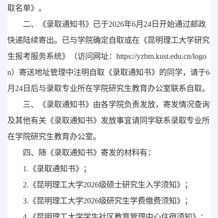
取名单》。
二、《录取通知书》
已
于
202
6
年
6
月
24
日
开始
通过邮政
快递
陆续
寄出。已与学院确定自取或在《昆明理工大学研究
生报考服务系统》（访问网址：
https://yzbm.kust.edu.cn/logo
n
）寄送地址管理中注明自取《录取通知书》的同学，请于
6
月
24
日后与录取专业所在学院研究生教育办公室联系自取。
三、《录取通知书》由各学院负责发放，寄发情况查询
及其他有关《录取通知书》发放事宜请同学联系录取专业所
在学院研究生教育办公室。
四、随《录取通知书》寄发的材料有：
1.
《录取通知书》；
2.
《昆明理工大学
202
6
级硕士研究生入学须知》；
3.
《昆明理工大学
202
6
级研究生
学费
缴费须知》；
4
.
《昆明理工大学学生社区
教育管理中心住宿
须知》；