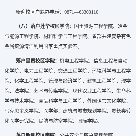
新迎
校区户籍办电话：
0871
—
63303110
（
八
）
落户莲华校区
学院
：国土资源工程学院、冶金
与能源工程学院、材料科学与工程学院、
省部共建复杂有色
金属资源清洁利用国家重点实验室
。
落户呈贡校区学院：
机电工程学院、信息工程与自动
化学院、电力工程学院、交通工程学院、环境科学与工程学
院、化学工程学院、管理与经济学院、建筑工程学院、理学
院、法学院、艺术与传媒学院、现代农业工程学院、生命科
学与技术学院、食品科学与工程学院、外国语言文化学院
、
马克思主义学院、医学
部
、建筑与城市规划学院、
灵长类转
化
医学研究院
、
民航与航空学院、国际学院
。
落户
新迎
校区
学院
：公共安全与应急管理学院
。