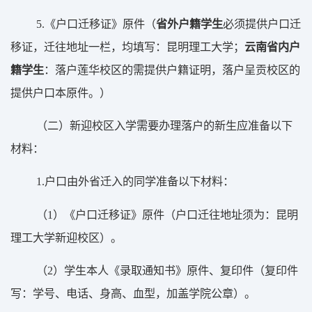
5.
《户口迁移证》原件（
省外户籍学生
必须提供户口迁
移证
，
迁往地址一栏，均填写：昆明理工大学；
云南省内户
籍学生
：落户莲华校区的需提供户籍证明，落户呈贡校区的
提供户口本原件。）
（
二
）
新迎校区
入学需要办理落户的新生应准备以下
材料：
1
.户口由外省迁入的同学准备以下材料：
（
1
）《户口迁移证》原件（户口迁往地址须为：昆明
理工大学新迎校区）。
（
2
）学生本人《录取通知书》原件、复印件（复印件
写：学号、电话、身高、血型，加盖学院公章）。