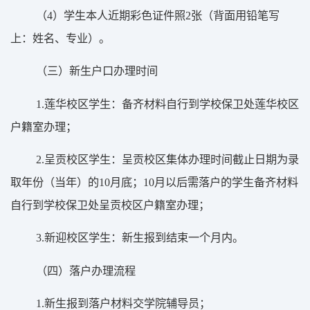
（
4
）学生本人近期彩色证件照
2
张（背面用铅笔写
上：姓名、专业）。
（
三
）
新生户口办理时间
1.
莲华校区学生：备齐材料自行到学校保卫处莲华校区
户籍室办理
；
2.
呈贡校区学生
：呈贡
校区集体办理时间截止日期为录
取年份（当年）的
10
月底；
10
月以后需落户的学生备齐材料
自行到学校保卫处呈贡校区户籍
室
办理；
3.
新迎
校区学生：
新生报
到结束一个月内
。
（
四
）
落户办理流程
1.
新生报到落户材料交学院辅导员；