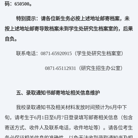
码：
650500
。
特别提示：
请各位新生务必按上述地址邮寄档案，未
按上述地址邮寄导致档案未到
学生处研究生
档案室的，后果
自负。
联系电话：
0871-65920915
（
学生处研究生
档案室）
0871-65112931
（研究生招生办公室）
五、录取通知书邮寄地址相关信息维护
我校录取通知书及相关材料发放时间预计为
6
月
中下
旬
，
请考生于
6
月
1
日至
6
月
7
日登录填写邮寄相关信息（包含
寄送方式、收件人及联系电话，收件地址等）。请各位考生