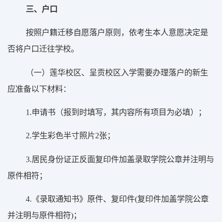
三、户口
按照户籍迁移自愿落户原则，依考生本人意愿决定是
否将户口迁往学校。
（
一
）
莲华校区、呈贡校区
入学需要办理落户的新生
应准备以下材料：
1.
申请书（报到时填写，其内容所有项目为必填）；
2.
学生彩色半寸照片
2
张；
3.
居民身份证正反面复印件加盖录取学院公章并注明与
原件相符；
4.
《录取通知书》原件、复印件
(
复印件加盖学院公章
并注明与原件相符
)
；