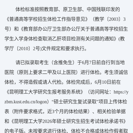
体检标准按照教育部、原卫生部、中国残联印发的
《普通高等学校招生体检工作指导意见》（教学〔
2003
〕
3
号）和《教育部办公厅卫生部办公厅关于普通高等学校招生
学生入学身体检查取消乙肝项目检测有关问题的通知》
(
教
学厅〔
2010
〕
2
号
)
文件规定和要求执行。
请已拟录取考生（含推免生）于
6
月
7
日前自行到当地
医院（原则上要求二甲
及
以上医院）进行体检。考生须诚信
体检，不得造假或请人代检。体检完成
后，
6
月
10
日前在
《
昆明理工大学研究生
报考服务系统》
（访问网址：
https://y
zbm.kust.edu.cn/logon
）
“硕士研究生复试录取”项目上传体检
表（附件要求格式，近
3
个月的体检结果）
、
相关检验单据
和《
昆明
理工
大学
202
6
年硕士
研究生招生考试体检
承诺书》
的电子版
。未按要求进行体检、体检不合格或体检作假者取