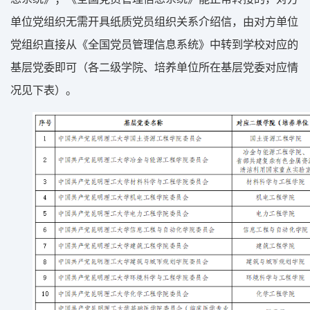
单位党组织
无需开具纸质
党员
组织关系介绍信，由
对方
单位
党组织直接从《全国党员管理信息系统》中转到
学校
对应的
基层党委即可（各二级学院、培养单位所在基层党委对应情
况见下表）。