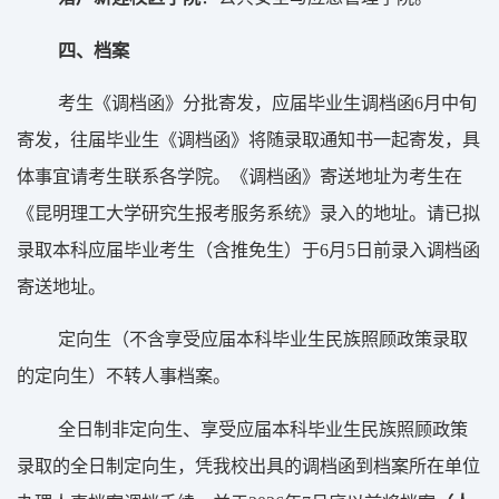
四、档案
考生
《调档函》
分批
寄发，
应
届毕业生调档函
6
月
中
旬
寄发，往届毕业生《调档函》将随录取通知书一起寄发，具
体事宜请考生联系各学院
。
《调档函》
寄送地址为考生在
《
昆明理工大学研究生
报考服务系统》
录入
的地址。
请已拟
录取本科应届毕业考生（含推免生）于
6
月
5
日前
录入调档函
寄送地址
。
定向生（
不含享受应届本科毕业生民族照顾政策录取
的定向生
）不转人事档案。
全日制非定向生、享受应届本科毕业生民族照顾政策
录取的全日制定向生，凭我校出具的调档函到档案所在单位