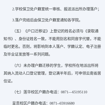
2.
学校保卫处户籍
室
统一审核、报送派出所办理落户；
3.
落户完结后由保卫处户籍
室
通知各学院。
（
五
）
《户口迁移证》上登记的姓名必须与《录取通
知书》、身份证姓名一致，不能用别名和同音字代替，不能
临时更名。否则，将影响到本人落户、学籍认定、电子注册
及毕业证发放等一系列问题。
（
六
）
未办理户籍迁移的学生，学校所在地派出所将
其纳入流动人口登记管理，登记满半年后，可申领云南省居
住证。
（
七
）
莲华校区户籍办电话：
0871
—
65195110
呈贡校区户籍办电话：
0871--65916680