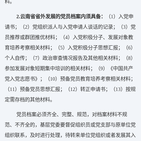
料。
2.
云南省省外发展的党员档案内须具备：
（
1
）入党申
请书；（
2
）党组织派人与入党申请人谈话的记录；（
3
）党
员推荐或群团推优材料；（
4
）入党积极分子、发展对象教
育培养考察相关材料；（
5
）入党积极分子思想汇报；（
6
）
个人自传；（
7
）政治审查情况报告及其他相关材料；（
8
）
参加发展对象短期集中培训的相关材料；（
9
）《中国共产
党入党志愿书》；（
10
）预备党员教育培养考察相关材料；
（
11
）预备党员思想汇报；（
12
）转正申请书；（
13
）按规
定需存档的其他材料。
党员档案必须齐全、完整、规范，对档案材料不规
范、不齐全的，基层党委要督促组织员或党支部与原单位党
组织联系，及时进行处理，待转来单位党组织或者发展其入