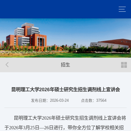
招生
昆明理工大学2026年硕士研究生招生调剂线上宣讲会
发布日期：2026-03-24
点击数：
37564
昆明理工大学
202
6
年
硕士
研究生招生调剂线上宣讲会将
于
202
6
年
3
月
2
5
日
—
26
日进行，带你全方位了解学校相关招