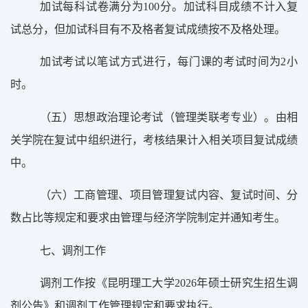
加试每科试卷满分为
100
分。加试科目成绩不计入复
试总分，但加试科目有不及格者复试成绩按不及格处理。
加试考试以笔试方式进行，每门课的考试时间为
2
小
时。
（
五
）
思想政治理论考试（管理类联考专业）。由相
关学院在复试中组织进行，考核结果计入相关项目复试成绩
中。
（
六
）
工商管理
、
项目管理
复试
内容、复试时间、分
数占比等规定和要求由管理与经济学院制定并通知考生。
七、调剂工作
调剂工作按
《
昆明理工大学
202
6
年硕士研究生招生调
剂公告》
和
调剂工作管理
规定和要求执行。