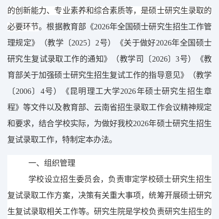
的创新能力、专业素养和综合素质等，是硕士研究生录取的
必要环节
。
根据
教育部
《
202
6
年全国硕士研究生招生工作管
理规定》（教学〔
202
5
〕
2
号）
《
关于做好
2026
年全国硕士
研究生复试录取工作的通知
》（
教学司
〔
202
6
〕
3
号
）
《教
育部关于加强硕士研究生招生复试工作的指导意见》（教学
〔
2006
〕
4
号）《昆明理工大学
202
6
年硕士研究生招生章
程》
等文件以及教育部、云南省招生录取工作会议精神规定
和要求，
结合学校实际，为做好我校
202
6
年硕士研究生招生
复试录取工作，特制定本办法。
一、组织管理
学校
设
立招生
委员会
，负责审定学校硕士研究生招生
复试录取工作方案，决策有关重大事项，统筹开展硕士研究
生复试录取相关工作等。研究生院是学校负责研究生招生的