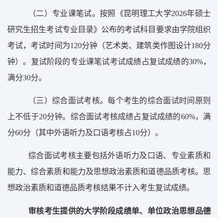
（
二
）
专业课笔试。按照《
昆明理工大学
2026
年硕士
研究生
招生
考试
专业目录》公布的考试科目要求由学院组织
考试，考试时间为
120
分钟（艺术类、建筑类作图设计
180
分
钟）。复试阶段的专业课笔试考试成绩占复试成绩的
30%
，
满分
30
分。
（
三
）
综合面试考核。每个考生的综合面试时间
原则
上不低于
20
分钟。综合面试考核成绩占复试成绩的
60%
，满
分
60
分（其中外语听力及口语考核占
10
分）。
综合面试考核主要包括外语听力及口语、专业素质和
能力、综合素质和能力及思想政治素质和道德品质考核。思
想政治素质和道德品质考核结果不计入考生复试成绩。
审核考生提供的大学阶段成绩单、单位政治思想品德