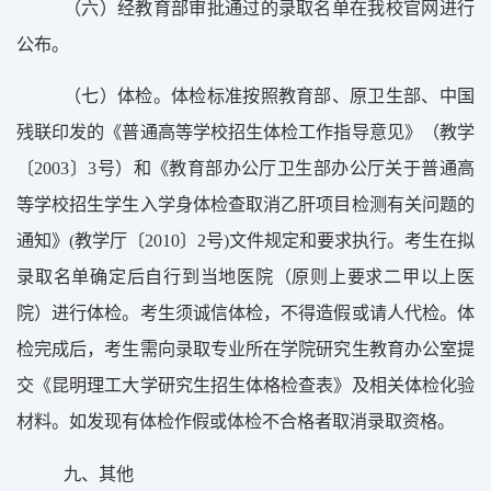
（
六
）
经教育部审批通过的录取名单在我校
官网
进行
公布。
（
七
）
体检。体检标准按照教育部、原卫生部、中国
残联印发的《普通高等学校招生体检工作指导意见》（教学
〔
2003
〕
3
号）和《教育部办公厅卫生部办公厅关于普通高
等学校招生学生入学身体检查取消乙肝项目检测有关问题的
通知》
(
教学厅〔
2010
〕
2
号
)
文件规定和要求执行。考生在拟
录取名单确定后自行到当地医院（原则上要求二甲以上医
院）进行体检。考生须诚信体检，不得造假或请人代检。体
检完成后，考生需向录取专业所在学院研究生教育办公室提
交《昆明理工大学研究生招生体格检查表》及相关体检化验
材
料。如发现有体检作假或体检不合格
者取消
录取
资格。
九、其他