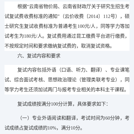
根据
“云南省物价局、云南省财政厅关于研究生招生考
试复试费收费标准的通知”（云价收费〔
2014
〕
112
号），硕
士研究生复试收费标准为普通考生
100
元
/
人，同等学力等加
试考生为
180
元
/
人。复试费用通过
昆工缴费平台进行缴费，
不按规定时间和要求缴纳复试费的，取消复试资格。
六、复试内容和要求
复试内容包括外语（口语、听力、翻译）、专业课笔
试、综合面试考核、思想政治理论（管理类联考专业），同
等学力考生还须加试两门与报考专业相关的本科主干课程。
复试成绩按满分
100
分计算，具体要求如下：
（一）
专业外语阅读和翻译，考试时间为
60
分钟，考
试成绩占复试成绩的
10%
，满分
10
分。