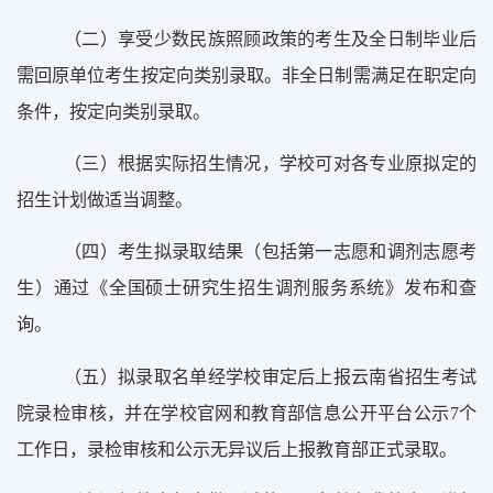
（
二
）
享受少数民族照顾政策的考生及全日制毕业后
需回原单位考生
按定向类别
录取
。
非全日制
需满足在职定向
条件，按定向类别录取。
（
三
）
根据实际招生情况
，
学校可对各专业原拟定的
招生计划
做
适当调整。
（
四
）
考生拟录取结果（包括第一志愿和调剂志愿考
生）通过《
全国硕士研究生招生调剂服务系
统》发布和查
询。
（
五
）
拟录取名单经学校审定后上报云南省招生考试
院录检审核，并在学校
官网
和教育部信息公开平台公示
7
个
工作日，录检审核和公示无异议后上报教育部正式录取。