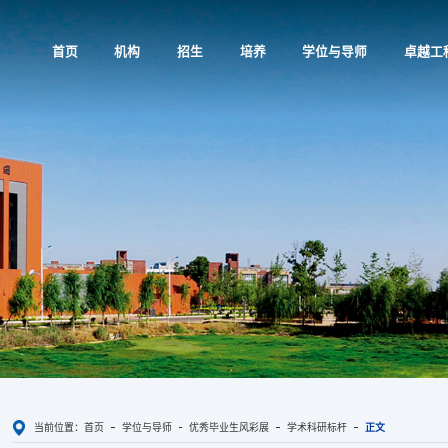
首页
机构
招生
培养
学位与导师
卓越工
当前位置：
首页
学位与导师
优秀毕业生风彩展
学术科研标杆
正文