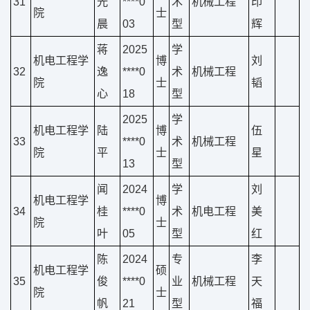
31
光
****0
术
机械工程
印
院
士
晨
03
型
辉
蒋
2025
学
机电工程学
博
刘
32
逸
****0
术
机械工程
院
士
韬
心
18
型
2025
学
机电工程学
陆
博
伍
33
****0
术
机械工程
院
平
士
星
13
型
闻
2024
学
刘
机电工程学
博
34
桂
****0
术
机电工程
美
院
士
叶
05
型
红
陈
2024
专
李
机电工程学
硕
35
俊
****0
业
机械工程
天
院
士
帆
21
型
福