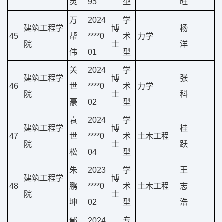
灵
95
型
旺
万
2024
学
建筑工程学
博
杨
45
帮
****0
术
力学
院
士
洋
伟
01
型
关
2024
学
建筑工程学
博
张
46
世
****0
术
力学
院
士
科
豪
02
型
袁
2024
学
建筑工程学
博
桂
47
世
****0
术
土木工程
院
士
跃
松
04
型
朱
2023
学
王
建筑工程学
博
48
鹏
****0
术
土木工程
志
院
士
坤
02
型
浩
鄢
2024
专