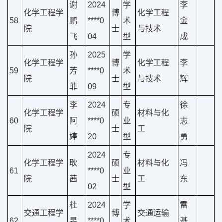
谢
2024
学
李
化学工程学
博
化学工程
58
鹏
****0
术
金
院
士
与技术
飞
04
型
成
孙
2025
学
化学工程学
博
化学工程
李
59
芳
****0
术
院
士
与技术
辉
菲
09
型
李
2024
专
徐
化学工程学
硕
材料与化
60
阿
****0
业
志
院
士
工
婷
20
型
勇
2024
专
化学工程学
耿
硕
材料与化
冯
61
****0
业
院
茜
士
工
东
02
型
杜
2024
学
雷
交通工程学
博
交通运输
62
旻
****0
术
基