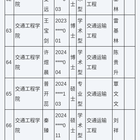
院
士
工程
远
03
型
林
王
2023
学
雷
交通工程学
博
交通运输
63
宝
****0
术
基
院
士
工程
剑
01
型
林
许
2024
学
陈
交通工程学
博
交通运输
64
煜
****0
术
贵
院
士
工程
晨
04
型
升
普
2024
专
覃
交通工程学
硕
65
开
****1
业
交通运输
文
院
士
蕊
03
型
文
2024
学
交通工程学
秦
硕
交通运输
刘
66
****0
术
院
臻
士
工程
祥
11
型