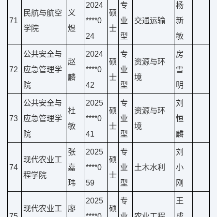
2024
专
杨
民航与航空
义
硕
71
****0
业
交通运输
新
学院
煜
士
24
型
敏
公共安全与
2024
专
房
赵
硕
资源与环
72
应急管理学
****0
业
雪
麟
士
境
院
42
型
明
公共安全与
2025
专
刘
杜
硕
资源与环
73
应急管理学
****0
业
恒
敏
士
境
院
41
型
麟
张
2025
专
刘
现代农业工
硕
74
嘉
****0
业
土木水利
小
程学院
士
玮
59
型
刚
2025
专
王
现代农业工
廖
硕
75
****0
业
农业工程
成