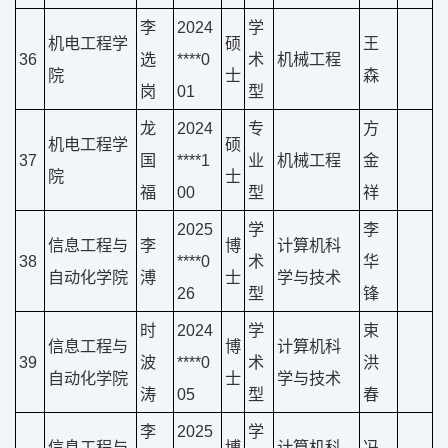
李
2024
学
机电工程学
硕
王
36
选
****0
术
机械工程
院
士
森
岗
01
型
龙
2024
专
方
机电工程学
硕
37
国
****1
业
机械工程
金
院
士
福
00
型
祥
2025
学
李
信息工程与
李
博
计算机科
38
****0
术
华
自动化学院
溥
士
学与技术
26
型
锋
时
2024
学
束
信息工程与
博
计算机科
39
波
****0
术
洪
自动化学院
士
学与技术
涛
05
型
春
李
2025
学
信息工程与
博
计算机科
冯