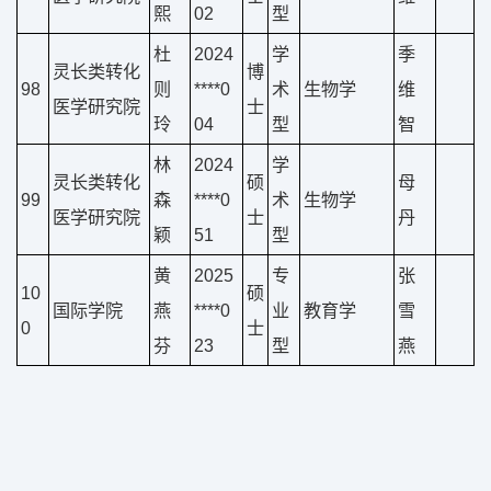
熙
02
型
杜
2024
学
季
灵长类转化
博
98
则
****0
术
生物学
维
医学研究院
士
玲
04
型
智
林
2024
学
灵长类转化
硕
母
99
森
****0
术
生物学
医学研究院
士
丹
颖
51
型
黄
2025
专
张
10
硕
国际学院
燕
****0
业
教育学
雪
0
士
芬
23
型
燕