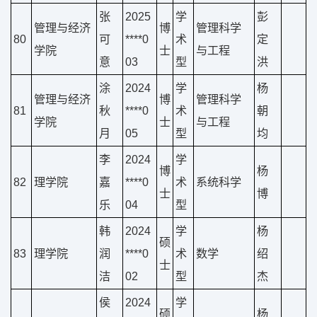
张
2025
学
彭
管理与经济
博
管理科学
80
可
****0
术
定
学院
士
与工程
意
03
型
洪
涂
2024
学
杨
管理与经济
博
管理科学
81
秋
****0
术
朝
学院
士
与工程
月
05
型
均
李
2024
学
博
杨
82
理学院
嘉
****0
术
系统科学
士
博
乐
04
型
韩
2024
学
杨
硕
83
理学院
润
****0
术
数学
绍
士
洁
02
型
杰
侯
2024
学
硕
杨