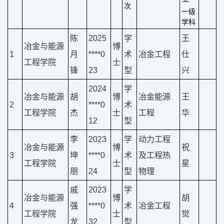
次
一级
学科
陈
2025
学
王
冶金与能源
博
1
月
****0
术
冶金工程
仕
工程学院
士
锋
23
型
兴
2024
学
冶金与能源
胡
博
冶金能源
王
2
****0
术
工程学院
杰
士
工程
华
12
型
李
2023
学
动力工程
冶金与能源
博
祝
3
坤
****0
术
及工程热
工程学院
士
星
朋
24
型
物理
戚
2023
学
冶金与能源
博
胡
4
强
****0
术
冶金工程
工程学院
士
觉
龙
32
型