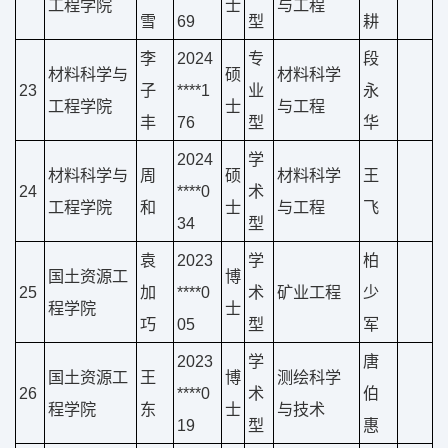
工程学院
士
与工程
雪
69
型
耕
李
2024
专
段
材料科学与
硕
材料科学
23
子
****1
业
永
工程学院
士
与工程
丰
76
型
华
2024
学
材料科学与
周
硕
材料科学
王
24
****0
术
工程学院
和
士
与工程
飞
34
型
袁
2023
学
柏
国土资源工
博
25
加
****0
术
矿业工程
少
程学院
士
巧
05
型
军
2023
学
唐
国土资源工
王
博
测绘科学
26
****0
术
伯
程学院
东
士
与技术
19
型
惠