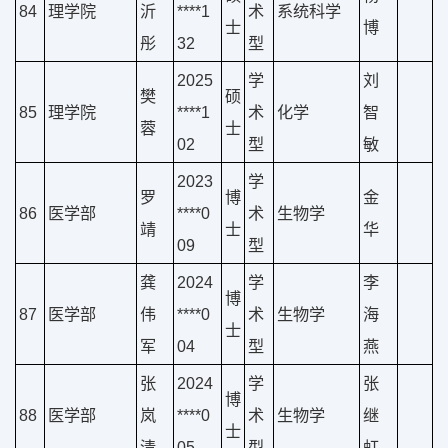
84
理学院
沂
****1
术
系统科学
士
博
彤
32
型
2025
学
刘
樊
硕
85
理学院
****1
术
化学
智
蓉
士
02
型
敏
2023
学
罗
博
金
86
医学部
****0
术
生物学
靖
士
华
09
型
龚
2024
学
李
博
87
医学部
伟
****0
术
生物学
海
士
军
04
型
燕
张
2024
学
张
博
88
医学部
岚
****0
术
生物学
继
士
清
05
型
虹