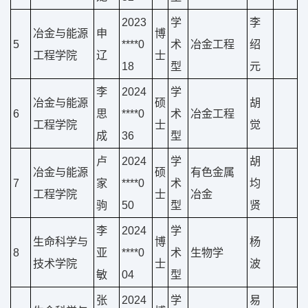
2023
学
李
冶金与能源
申
博
5
****0
术
冶金工程
绍
工程学院
辽
士
18
型
元
李
2024
学
冶金与能源
硕
胡
6
思
****0
术
冶金工程
工程学院
士
觉
成
36
型
卢
2024
学
胡
冶金与能源
硕
有色金属
7
家
****0
术
均
工程学院
士
冶金
驹
50
型
贤
李
2024
学
生命科学与
博
杨
8
亚
****0
术
生物学
技术学院
士
波
敏
04
型
张
2024
学
易