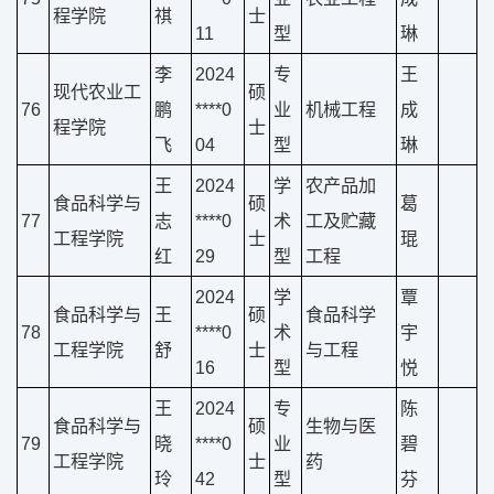
程学院
祺
士
11
型
琳
李
2024
专
王
现代农业工
硕
76
鹏
****0
业
机械工程
成
程学院
士
飞
04
型
琳
王
2024
学
农产品加
食品科学与
硕
葛
77
志
****0
术
工及贮藏
工程学院
士
琨
红
29
型
工程
2024
学
覃
食品科学与
王
硕
食品科学
78
****0
术
宇
工程学院
舒
士
与工程
16
型
悦
王
2024
专
陈
食品科学与
硕
生物与医
79
晓
****0
业
碧
工程学院
士
药
玲
42
型
芬