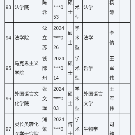
陈
硕
杨
93
法学院
****0
术
法学
蓉
士
静
53
型
沈
2024
学
硕
李
94
法学院
立
****0
术
法学
士
倩
苏
26
型
钱
2024
学
王
马克思主义
硕
95
际
****0
术
哲学
军
学院
士
州
14
型
伟
张
2024
学
王
外国语言文
硕
外国语言
96
文
****0
术
军
化学院
士
文学
瑾
03
型
伟
浦
2024
学
灵长类转化
博
司
97
紫
****0
术
生物学
医学研究院
士
维