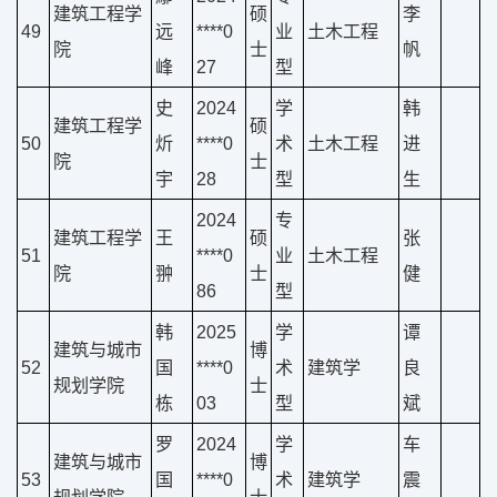
建筑工程学
硕
李
49
远
****0
业
土木工程
院
士
帆
峰
27
型
史
2024
学
韩
建筑工程学
硕
50
炘
****0
术
土木工程
进
院
士
宇
28
型
生
2024
专
建筑工程学
王
硕
张
51
****0
业
土木工程
院
翀
士
健
86
型
韩
2025
学
谭
建筑与城市
博
52
国
****0
术
建筑学
良
规划学院
士
栋
03
型
斌
罗
2024
学
车
建筑与城市
博
53
国
****0
术
建筑学
震
规划学院
士