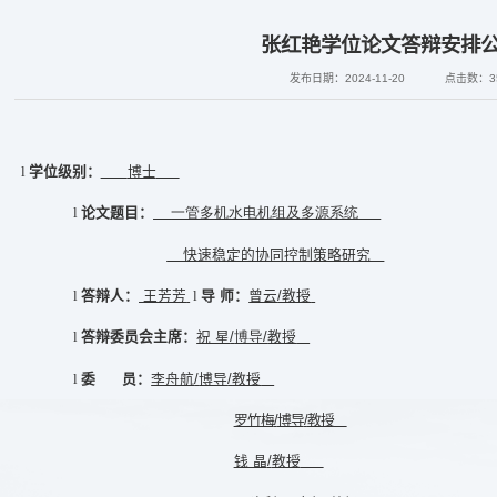
张红艳学位论文答辩安排
发布日期：2024-11-20
点击数：
3
博士
l
学位级别
：
一管多机水电机组及多源系
统
l
论文题目
：
快速稳定的协同控制策略研究
王芳芳
导 师
：
曾云
/教授
l
答辩人
：
l
祝 星
/
博导/
教授
l
答辩委员会主席
：
李舟航
/
博导
/
教授
l
委
员
：
罗竹梅
/
博导
/
教授
钱 晶
/
教授