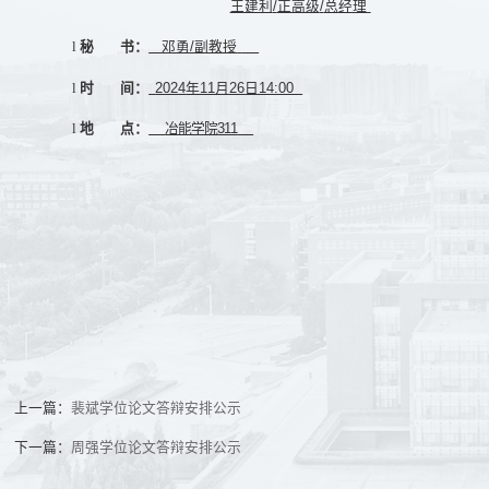
王建利
/
正高级
/
总经理
邓勇/副教授
l
秘
书
：
2024
年11月26
日14:00
l
时
间
：
冶能学院
311
l
地
点
：
上一篇：
裴斌学位论文答辩安排公示
下一篇：
周强学位论文答辩安排公示