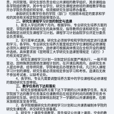
责，共同管理。研究生部负责全校公共课程的教学组织，其余课程由
各学院组织教学。其中专业学位、研究生课程进修班的课程教学等由
开办学院负责组织和安排，但须报研究生部培养办备案。
承担研究生教学任务的学院（部门）可按照本规定的要求和学
校的其他有关规定制定院级管理办法。
二、研究生课程学习计划的制定与选课
1
、新生入学后的两个月内，根据学科、专业研究生培养方案的
规定、学院的要求和研究生的具体情况，指导教师应该和研究生一起
协商制定出研究生课程学习计划。课程学习计划由院学位评定分委员
会负责审批。
2
、实行菜单式选课。研究生必须按学校和学院的规定进行选课
和学习，各学科、专业研究生培养方案里规定的学位课程和必修课程
必须列入课程学习计划中，选修课可根据具体情况在全校开设的课程
中选修。具体要求按《昆明理工大学研究生选课管理规定（试行）》
的有关规定进行。
3
、研究生课程学习计划一旦制定好后就要严格执行，一般不得
变动，因特殊原因需修改课程计划的，在开课后两周内，由研究生本
人提出申请，经导师同意，学院审批后办理更改手续。凡已列入课程
学习计划的课程，研究生都必须按规定参加学习和考核，选课后无故
不参加考试者，以缺考论处。
4
、各学科、专业凡需要调整培养方案中的学位课程和必修课程
的需经研究生部审批。
三、教学任务的下达和落实
1
、研究生部根据培养方案下达下学期的公共课教学任务，有关
学院按下达的教学任务落实任课教师后在规定的时间内将教学任务书
返回研究生部。研究生部审核后制定下一学期的公共课课程表，在期
末放假前发至各学院。
2
、各学院根据研究生的课程学习计划和公共课表编制本学院的
研究生课程表，并交研究生部备案。
3
、研究生上课用专用教室，首先保证公共课上课用，空余的教