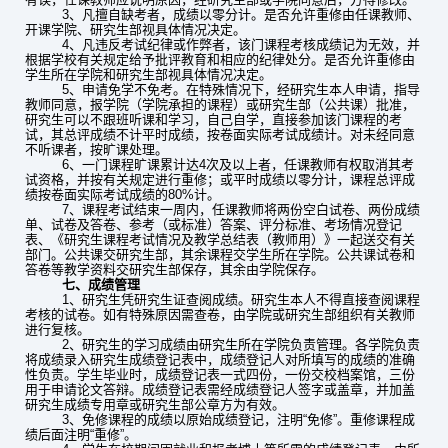
3
、凡擅自缺考者，成绩以零分计。是否允许重修由任课教师、
开课学院、研究生部视具体情况决定。
4
、凡违反考试纪律或作弊者，该门课程考核成绩记为无效，并
根据学校有关规定给予批评教育和相应的纪律处分。是否允许重修由
学生所在学院和研究生部视具体情况决定。
5
、申请免学不免考。在特殊情况下，经研究生本人申请，指导
教师同意，报学院（学院承担的课程）或研究生部（公共课）批准，
研究生可以不跟班听课和学习，自己自学，直接参加该门课程的考
试，其总评成绩不计平时成绩，按卷面实际考试成绩计。对未经同意
不听课者，按旷课处理。
6
、一门课程旷课累计达4次及以上者，任课教师有权取消其考
试资格，并按有关规定进行重修；或平时成绩以零分计，课程总评成
绩按卷面实际考试成绩的80%计。
7
、课程考试结束一周内，任课教师将两份空白试卷、两份成绩
单、试卷及答卷、参考（或标准）答案、评分标准、考场情况登记
表、《研究生课程考试情况及教学总结表（教师用）》一起送交有关
部门。公共课交研究生部，其余课程交学生所在学院。公共课试卷和
答卷等教学资料交研究生部保存，其余由学院保存。
七、成绩管理
1
、研究生凭研究生证查阅成绩。研究生本人不得直接查阅课程
考核的试卷。如有特殊原因需查卷，由学院或研究生部组织有关教师
进行复核。
2
、研究生的学习成绩由研究生所在学院负责管理。各学院负责
将成绩录入研究生成绩登记表中，成绩登记人对所填写的成绩的准确
性负责。学生毕业时，成绩登记表一式四份，一份交校档案馆，三份
用于申请论文答辩。成绩登记表需经成绩登记人签字或盖章，并加盖
研究生成绩专用章或研究生部公章方为有效。
3
、免修课程的成绩以原始成绩登记，注明“免修”。重修课程成
绩后面注明“重修”。