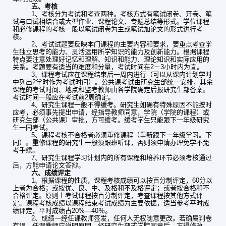
五、考核
1
、考核分为考试和考查两种。考核方式有笔试闭卷、开卷、笔
试与口试相结合或大型作业、课程论文、专题总结等形式。学位课程
和必修课程的考核一般以笔试闭卷为主或笔试加论文的形式进行考
核。
2
、考试试题要反映本门课程的主要内容和要求，要重点考查学
生独立思考的能力、灵活运用所学知识的能力及创新能力。根据课程
特点要注意处理好记忆和理解、知识和能力、理论知识和实际应用的
关系。考题要有适当的难度和分量，考试时间在2－3小时内为宜。
3
、课程考试应在课程结束后一周内进行（可以从课内计划学时
中列出2学时作为考试时间）。公共课考试由研究生部统一安排，其余
课程的考试时间、地点和监考教师由各学院确定后报研究生部备案。
考试时间一般应在考试前2周确定。
4
、研究生课程一般不得缓考。研究生如确有特殊原因不能按时
应考，必须事先提出申请，经指导教师同意，学院（学院的课程）或
研究生部（公共课）审批，方可缓考。缓考学生只能跟下一年级研究
生一同考试。
5
、课程考核不合格者必须重修课程（重新跟下一年级学习。下
同）。重修课程的研究生一般须跟班听课，否则须申请办理免学不免
考手续。
7
、研究生课程学习计划内的所有课程和培养环节必须考核通过
后，方能申请论文答辩。
六、成绩评定
1
、根据课程的性质，课程考核成绩可以按百分制评定，60分以
上者为合格；或按优、良、中、及格和不及格评定；或者按合格和不
合格评定。原则上考试课程按百分制评定，考查课程按其他方式评
定。课程考核成绩以课程结束考试成绩为主要依据，适当参考平时成
绩评定，平时成绩占20%—40％。
2
、成绩一经任课教师签发，任何人无权随意更改。若确属判卷
有误，任课教师应说明原因，经研究生部或学院同意后，方得修改。