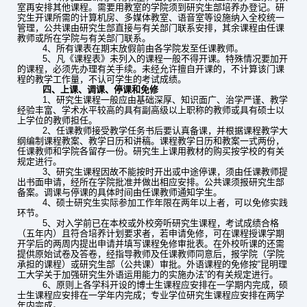
室再安排其他课程。需要用教室的学院须到研究生部培养办登记。研
究生开课所需的计算机房、多媒体教室、语音室等设施纳入全校统一
管理，公共课由研究生部直接与有关部门联系安排，其余课程由任课
教师或所在学院与有关部门联系。
4
、所有课表在期末放假前由各学院发至任课教师。
5
、凡《课程表》未列入的课程一般不得开课。特殊情况要加开
的课程，必须先办理有关手续。未经允许擅自开课的，不计算该门课
程的教学工作量，不认可学生的考试成绩。
四、上课、调课、停课和免修
1
、研究生课程一般应由基础深厚、知识面广、治学严谨、教学
经验丰富、学术水平较高的具有副高级以上职称的教师或具有硕士以
上学位的教师担任。
2
、任课教师接受教学任务书后要认真备课，并根据课程教学大
纲编制课程教案、教学日历和讲稿。课程教学日历和教案一式两份，
任课教师和学院各留存一份。研究生上课用教材的购买按学校的有关
规定进行。
3
、研究生课程因故不能按时开出或中途停课，须由任课教师提
出书面申请，经所在学院批准并做出相应安排。公共课须报研究生部
备案。调课与停课的具体时间由任课教师通知学生。
4
、硕士研究生实际参加工作年限在两年以上者，可以免修实践
环节。
5
、对入学前已在本校或外校旁听研究生课程，考试成绩合格
（五年内）且符合培养计划要求者，若申请免修，可在课程授课学期
开学后的两周内提出申请并填写课程免修审批表。在外校听课的还需
提供原始试卷及答卷，经指导教师及任课教师同意后，报学院（学院
承担的课程）或研究生部（公共课）审批。外语课程的免修按“昆明理
工大学关于加强研究生外语运用能力的实施办法”的有关规定进行。
6
、原则上各学科开设的博士生课程应安排在一学期内完成，硕
士生课程应安排在一学年内完成；专业学位研究生课程应安排在两学
年内完成。