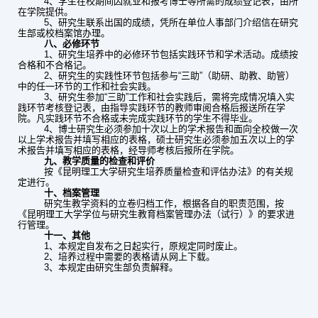
4
、学生在校期间因就业和报考博士等所需的成绩登记表，由所
在学院提供。
5
、研究生联系出国的成绩，凭所在单位人事部门介绍信在研究
生部或校档案馆办理。
八、必修环节
1
、研究生培养中的必修环节包括实践环节和学术活动。成绩按
合格和不合格记。
2
、研究生的实践性环节包括参与“三助”（助研、助教、助管）
中的任一环节的工作和社会实践。
3
、研究生参加“三助”工作和社会实践后，需将完成情况填入实
践环节考核登记表，由指导实践环节的教师审阅合格后报送所在学
院。凡实践环节不合格或未完成实践环节的学生不得毕业。
4
、博士研究生必须参加十次以上的学术报告和面向全校做一次
以上学术报告并填写相应的表格，硕士研究生必须参加五次以上的学
术报告并填写相应的表格，经导师考核后报所在学院。
九、教学质量的检查和评价
按《昆明理工大学研究生培养质量检查和评估办法》的有关规
定进行。
十、档案管理
研究生教学资料的立卷归档工作，根据各自的职责范围，按
《昆明理工大学学位与研究生教育档案管理办法（试行）》的要求进
行管理。
十一、其他
1
、本规定自发布之日起实行，原规定同时废止。
2
、培养过程中需要的表格请从网上下载。
3
、本规定由研究生部负责解释。