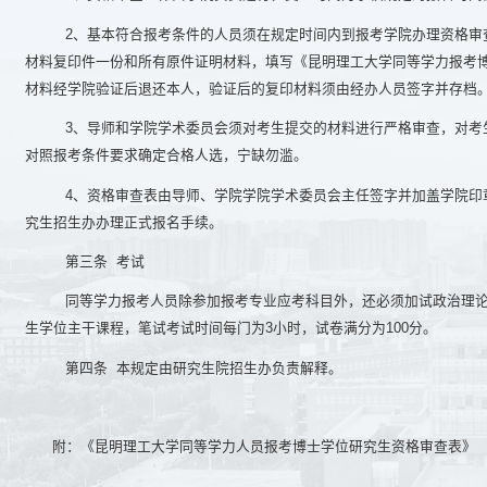
2
、基本符合报考条件的人员须在规定时间内到报考学院办理资格审
材料复印件一份和所有原件证明材料，填写《昆明理工大学同等学力报考
材料经学院验证后退还本人，验证后的复印材料须由经办人员签字并存档
3
、导师和学院学术委员会须对考生提交的材料进行严格审查，对
考
对照报考条件要求确定合格人选，宁缺勿滥。
4
、资格审查表由导师、学院学院学术委员会主任签字并加盖学院印
究生招生办办理正式报名手续。
第三条 考试
同等学力报考人员除参加报考专业应考科目外，还必须加试政治理论
生学位主干课程，笔试考试时间每门为3小时，试卷满分为100分。
第四条 本规定由研究生院招生办负责解释。
附：
《昆明理工大学同等学力人员报考博士学位研究生资格审查表》