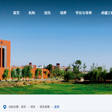
首页
机构
招生
培养
学位与导师
卓越工
当前位置：
首页
招生
招生政策
正文