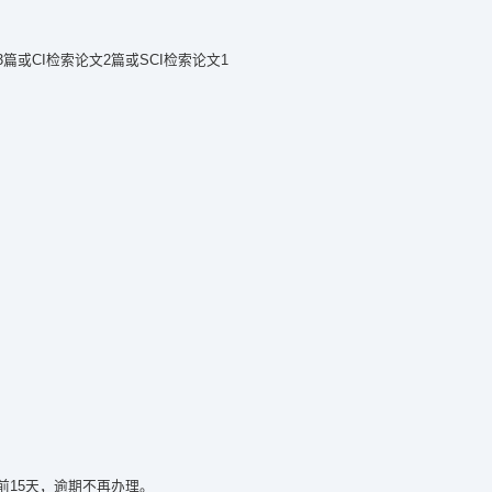
或CI检索论文2篇或SCI检索论文1
15天，逾期不再办理。