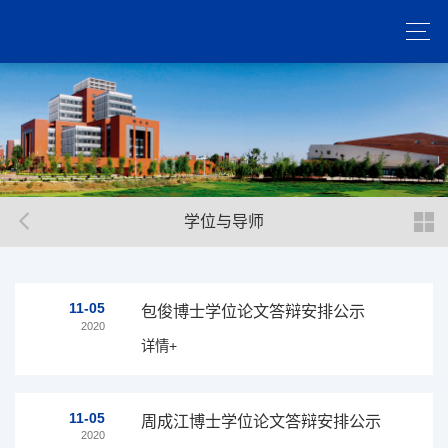
学位与导师
11-05
包俊博士学位论文答辩安排公示
2020
详情+
11-05
周成江博士学位论文答辩安排公示
2020