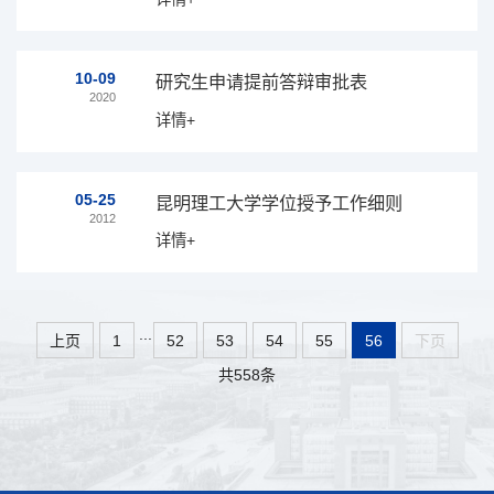
10-09
研究生申请提前答辩审批表
2020
详情+
05-25
昆明理工大学学位授予工作细则
2012
详情+
...
上页
1
52
53
54
55
56
下页
共558条