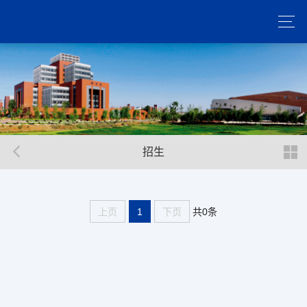
招生
共0条
上页
1
下页