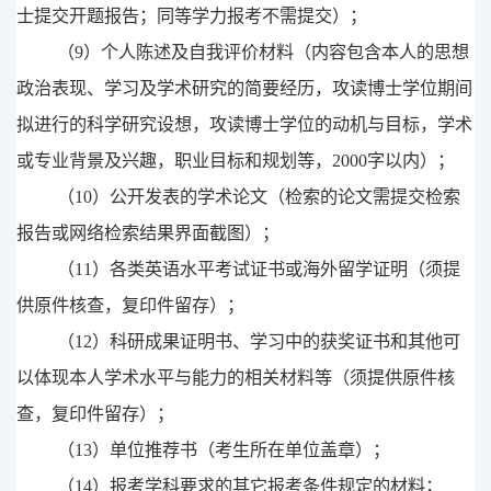
士提交开题报告
；
同等学力报考不需提交）；
（
9
）个人陈述及自我评价材料（内容包含本人的思想
政治表现、学习及学术研究的简要经历，攻读博士学位期间
拟进行的科学研究设想，攻读博士学位的动机与目标，学术
或专业背景及兴趣，职业目标和规划等，
2000
字以内）；
（
10
）公开发表的学术论文（检索的论文需提交检索
报告或
网络
检索
结果界面
截图）；
（
11
）各类英语水平考试证书或海外留学证明（须提
供原件核查，复印件留存）；
（
12
）科研成果证明书、学习中的获奖证书和其他可
以体现本人学术水平与能力的相关材料等（须提供原件核
查，复印件留存）；
（
1
3
）单位推荐书（
考生所在单位
盖章）
；
（
1
4
）报考学科要求的其它报考条件规定的材料；