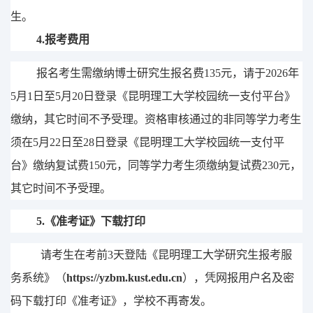
生。
4.
报考费用
报名考生需缴纳博士研究生
报名
费
135
元，请于
202
6
年
5
月
1
日至
5
月
20
日登录《昆明理工大学校园统一支付平台》
缴纳，其它时间不予受理。
资格审核通过的非同等学力考生
须在
5
月
22
日
至
28
日登录
《昆明理工大学校园统一支付平
台》缴纳
复试费
150
元，同等学力考生须缴纳复试费
230
元，
其它时间不予受理
。
5.
《准考证》
下载打印
请考生在考前
3
天登陆《昆明理工大学
研究生报考服
务系统
》
（
https://yzbm.kust.edu.cn
）
，凭网报用户名及密
码下载打印《准考证》，学校不再寄发。