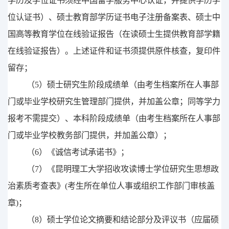
学历及学位证书须经中国留学服务中心认证，并提供
学历
学
位认证书）、硕士教育部学历证书电子注册备案表、
硕士中
国高等教育
学位
在线验证报告
（在读硕士生提供
教育部
学籍
在线验证报告）
。上述
证件和证书须提供原件核查，复印件
留存；
（
5
）硕士研究生阶段成绩单（由考生档案所在人事部
门或毕业学校研究生管理部门提供，并加盖公章
；
同等学力
报考不需提交）、本科阶段成绩单（由考生档案所在人事部
门或毕业学校教务部门提供，并加盖公章）；
（
6
）《诚信考试承诺书》；
（
7
）《昆明理工大学招收攻读博士学位研究生思想政
治素质考查表》
(
考生所在单位人事或组织工作部门审核盖
章
)
；
（
8
）
硕士学位论文摘要和结论部分及评议书
（应届硕