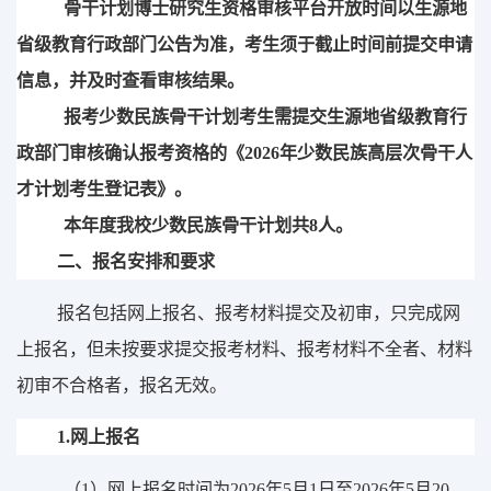
骨干计划
博士
研究生资格审核平台开放时间以生源地
省级教育行政部门公告为准，考生须于截止时间前提交申请
信息，并及时查看审核结果。
报考少数民族骨干计划考生需提交生源地省级教育行
政部门审核确认报考资格的《
202
6
年少数民族高层次骨干人
才计划考生登记表》。
本年度我校少数民族骨干计划共
8
人。
二、报名
安排
和要求
报名包括网上报名
、
报考材料提交及初审，只完成网
上报名，但未按要求提交报考材料
、
报考材料不全者、材料
初审不合格者，报名无效。
1.
网上报名
（
1
）网上报名时间为
202
6
年
5
月
1
日至
202
6
年
5
月
20