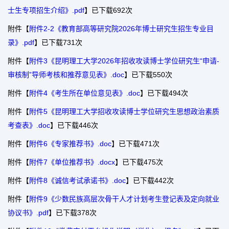
士生专项招生介绍》.pdf
】已下载
692
次
附件【
附件2-2《教育部高等研究院2026年博士研究生招生专业目
录》.pdf
】已下载
731
次
附件【
附件3《昆明理工大学2026年招收攻读博士学位研究生“申请-
审核制”导师考核和推荐意见表》.doc
】已下载
550
次
附件【
附件4《考生所在单位意见表》.doc
】已下载
494
次
附件【
附件5《昆明理工大学招收攻读博士学位研究生思想政治素质
考查表》.doc
】已下载
446
次
附件【
附件6《专家推荐书》.doc
】已下载
471
次
附件【
附件7《单位推荐书》.docx
】已下载
475
次
附件【
附件8《诚信考试承诺书》.doc
】已下载
442
次
附件【
附件9《少数民族高层次骨干人才计划考生登记表及定向就业
协议书》.pdf
】已下载
378
次