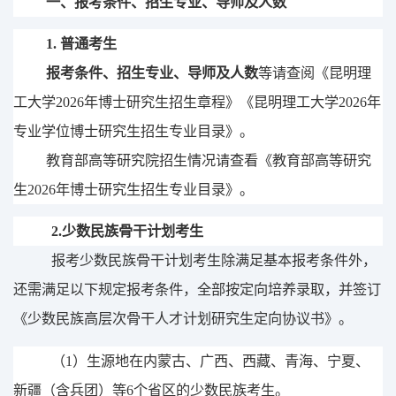
一、
报考条件、
招生专业
、
导师
及人数
1.
普通考生
报考条件、
招生专业
、
导师
及人数
等请查阅《昆明理
工大学
202
6
年博士
研究生
招生
章程
》《昆明理工大学
202
6
年
专业学位
博士研究生
招生
专业目录》
。
教育部高等研究院招生情况请查看《教育部高等研究
生
2026
年博士研究生招生专业目录》。
2.
少数民族骨干计划考生
报考少数民族骨干计划考生除满足基本报考条件外，
还需满足以下规定报考条件，全部按定向培养录取，并签订
《
少数民族高层次骨干人才计划研究生定向协议书
》。
（
1
）
生源地在内蒙古、广西、西藏、青海、宁夏、
新疆（含兵团）等
6
个
省区的少数民族考生。