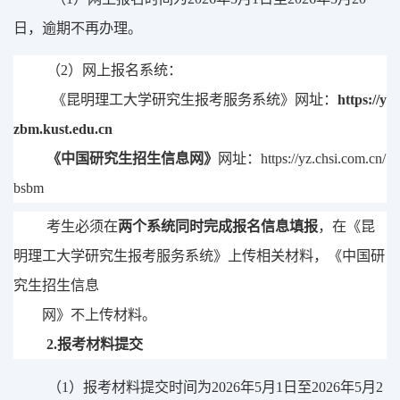
日，逾期不再办理。
（
2
）网上报名系统：
《昆明理工大学
研究生报考服务系统
》网址
：
https://y
zbm.kust.edu.cn
《中国研究生招生信息网》
网址
：
https://yz.chsi.com.cn/
bsbm
考生
必
须在
两个系统同时完成报名信息填报
，在
《昆
明理工大学研究生
报考服务系统》上传相关材料，
《中国研
究生招生信息
网》不上传材料。
2.
报考材料提交
（
1
）报考材料提交时间为
202
6
年
5
月
1
日至
202
6
年
5
月
2