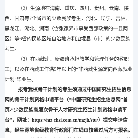
（
2
）
生源地在海南、重庆、四川、贵州、云南、陕
西、甘肃等
7
个
省市的少数民族考生，河北、辽宁、吉林、
黑龙江、湖北、湖南（含张家界市享受西部政策的一县两
区）等
6
省的民族区域自治地方和边境县（市）的少数民族
考生。
（
3
）
在西藏班、新疆班承担教学和管理任务的教职
工；
以及
在西藏工作满
5
年以上的“非西藏生源定向西藏就业
计划”毕业生。
报考我校骨干计划
的考生
须通过中国研究生招生信息
网的骨干计划资格申请平台（
“中国研究生招生信息网”首
页
-
“少数民族高层次骨干人才研究生招生计划资格申请平
台”，网址：
https://mz.chsi.com.cn/mzjh/stu/
）提交申请信
息，经生源地省级教育行政部门在线审核通过后方可报名。