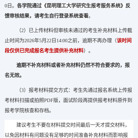
0
日
。
各学院通过
《昆明理工大学研究生
报考服务系统》
反
馈审核结果，请考生自行登录系统
查看
。
（
2
）
已
上传材料但审核未通过
的考生补充材料
上传
截
止时间
为
202
6
年
5
月
22
日
14:00
之前，
逾期不再办理
（
该时间
段仅供已完成报名考生提供补充材料
）
。
逾期不补充
材料
或者补充
材料
仍然不符合要求的，
报
名无效。
（3）
报考材料提交方式：考生先通过报名系统上传报
考材料扫描或拍照
PDF
版，面试阶段再提供报考材料原件到
报考学院核查和存档。
建议考生不要在材料提交时间最后一天才提交材料，
以免因材料有问题没有足够的时间准备补充材料而影响
报