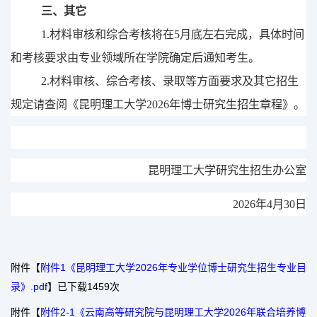
三、其它
1.
材料审核和综合考核将在
5
月底左右完成，具体时间
和考核要求由专业领域所在学院确定后通知考生。
2
.
材料审核、综合考核
、
录取
等方面
要求及其它招生
规定
请查阅《昆明理工大学
202
6
年博士研究生招生
章程
》。
昆明理工大学研究生招生办公室
202
6
年
4
月
30
日
附件【
附件1《昆明理工大学2026年专业学位博士研究生招生专业目
录》.pdf
】已下载
1459
次
附件【
附件2-1《云南高等研究院与昆明理工大学2026年联合培养博