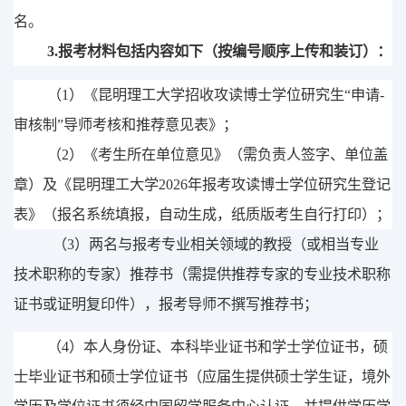
名
。
3.
报考材料包括内容如下
（按编号顺序上传和装订）
：
（
1
）
《昆明理工大学招收攻读博士学位研究生
“申请
-
审核制”导师考核和推荐意见表》
；
（
2
）《考生所在单位意见》（需负责人签字、单位盖
章）及《昆明理工大学
202
6
年报考攻读博士学位研究生登记
表》（报名
系统填报，自动生成，纸质版考生自行打印
）；
（
3
）两名与报考
专业
相关领域的教授（或相当专业
技术职称的专家
）
推荐书
（
需提供推荐专家的
专业技术职称
证书或证明复印件
）
，报考导师不撰写推荐书；
（
4
）本人身份证、本科毕业证
书
和学士学位证书，硕
士毕业证书和硕士学位证书（应届生提供硕士学生证，境外