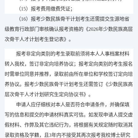
（
15
）
报考费用缴费凭证；
（
16
）
报考少数民族骨干计划考生
还
需提交生源地省
级教育行政部门审核确认报考资格的《
202
6
年少数民族高层
次骨干人才计划考生登记表》。
报考非定向类别的考生录取前须将本人人事档案材料
转入我校，签订非定向培养协议；报考定向类别的考生报名
时需
单位同意并推荐
，录取前由所在单位和学校签订定向培
养协议。
报考少数民族骨干计划考生
还
需签订
《
少数民族高
层次骨干人才计划研究生定向协议书
》
。
申请人应仔细核对本人是否符合申请条件，并确保填
写的信息和提交的申请材料真实可信。如发现申请人提交虚
假材料、作弊及其它违纪行为，将根据有关规定随时取消其
录取资格及学籍，
且
3
年内不接受其再次报考我校博士研究