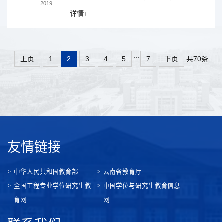
2019
详情+
...
共70条
上页
1
2
3
4
5
7
下页
友情链接
中华人民共和国教育部
云南省教育厅
全国工程专业学位研究生教
中国学位与研究生教育信息
育网
网