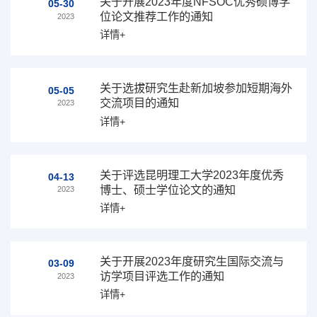
关于开展2023年度NFSOC优秀硕博学
05-30
位论文推荐工作的通知
2023
详情+
关于选拔研究生赴新加坡参加短期海外
05-05
交流项目的通知
2023
详情+
关于评选昆明理工大学2023年度优秀
04-13
博士、硕士学位论文的通知
2023
详情+
关于开展2023年度研究生国际交流与
03-09
访学项目评选工作的通知
2023
详情+