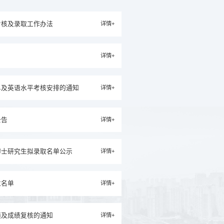
考核及录取工作办法
详情+
详情+
单及英语水平考核安排的通知
详情+
公告
详情+
博士研究生拟录取名单公示
详情+
过名单
详情+
绩及成绩复核的通知
详情+