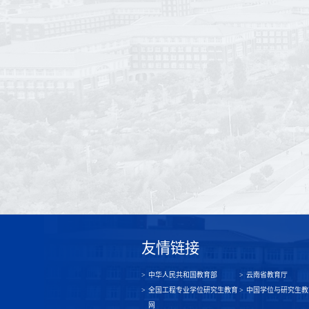
友情链接
中华人民共和国教育部
云南省教育厅
全国工程专业学位研究生教育
中国学位与研究生教
网