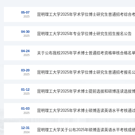
05-07
昆明理工大学2025年学术学位博士研究生普通招考综合
2025
04-30
昆明理工大学2025年专业学位博士研究生招生报名公告
2025
04-24
关于公布我校2025年学术博士普通招考资格审核合格名
2025
03-20
昆明理工大学2025年学术学位博士研究生普通招考报名
2025
01-12
昆明理工大学2025年学术博士提前选拔和硕博连读选拔
2025
01-03
昆明理工大学2025年学术博士硕博连读英语水平考核通
2025
12-31
昆明理工大学关于公布2025年硕博连读英语水平考核成
2024