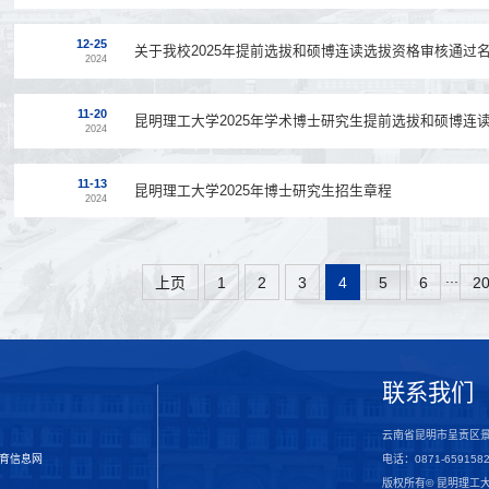
12-25
关于我校2025年提前选拔和硕博连读选拔资格审核通过
2024
11-20
昆明理工大学2025年学术博士研究生提前选拔和硕博连
2024
11-13
昆明理工大学2025年博士研究生招生章程
2024
...
上页
1
2
3
4
5
6
2
联系我们
云南省昆明市呈贡区景
育信息网
电话：0871-659158
版权所有© 昆明理工