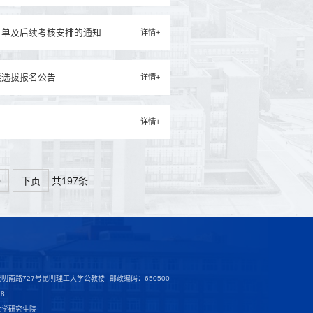
名单及后续考核安排的通知
详情+
读选拔报名公告
详情+
详情+
共197条
0
下页
明南路727号昆明理工大学公教楼
邮政编码：650500
28
大学研究生院