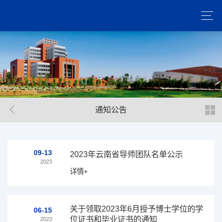
通知公告
09-13
2023年云南省导师团队名单公示
2023
详情+
​关于领取2023年6月授予博士学位的学
06-15
位证书和毕业证书的通知
2023