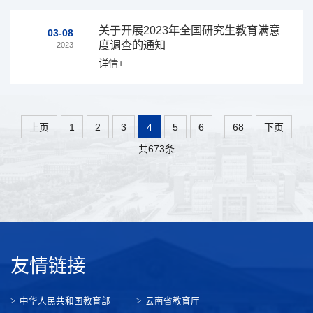
关于开展2023年全国研究生教育满意
03-08
度调查的通知
2023
详情+
...
上页
1
2
3
4
5
6
68
下页
共673条
友情链接
中华人民共和国教育部
云南省教育厅