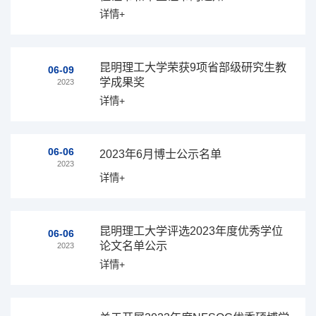
详情+
昆明理工大学荣获9项省部级研究生教
06-09
学成果奖
2023
详情+
06-06
2023年6月博士公示名单
2023
详情+
昆明理工大学评选2023年度优秀学位
06-06
论文名单公示
2023
详情+