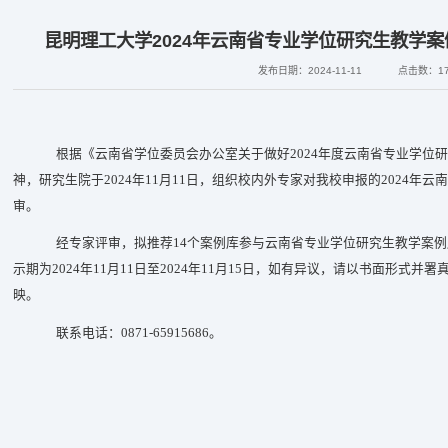
昆明理工大学2024年云南省专业学位研究生教学
发布日期：2024-11-11
点击数：
1
根据《
云南省学位委员会办公室关于做好
2024
年度云南省专业学位研
神，研究生院于
2024
年
11
月
11
日，组织校内外专家对我校申报的
2024
年云南
审。
经专家评审，拟推荐
14
个案例库参与云南省专业学位研究生教学案例
示期为
2024
年
11
月
11
日至
2024
年
11
月
15
日，如有异议，请以书面形式并署
映。
联系电话：
0871-65915686
。