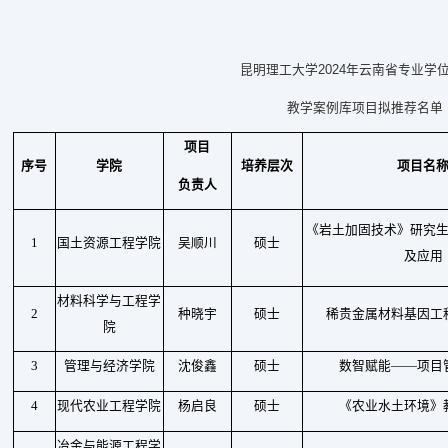
2024
昆明理工大学
年云南省专业学
教学案例库项目拟推荐名单
项目
序号
学院
培养层次
项目名
负责人
《岩土加固技术》研究
1
国土资源工程学院
吴顺川
硕士
及应用
材料科学与工程学
2
种晓宇
硕士
稀贵金属材料基因工
院
3
管理与经济学院
沈俊鑫
硕士
数智赋能——项目
4
现代农业工程学院
杨启良
硕士
《农业水土环境》
冶金与能源工程学