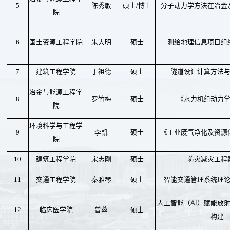
/
5
陈秀敏
硕士
博士
分子动力学方法在冶金
院
6
国土资源工程学院
朱大明
硕士
测绘地理信息项目组
7
建筑工程学院
丁祖德
硕士
隧道设计计算方法
冶金与能源工程学
8
罗竹梅
硕士
《水力机组动力
院
环境科学与工程学
9
李凯
硕士
《工业废气净化及资源
院
10
建筑工程学院
宋志刚
硕士
防灾减灾工程
11
交通工程学院
秦雅琴
硕士
智能交通管理系统理
AI
人工智能（
）赋能放
12
临床医学院
曾蓉
硕士
构建