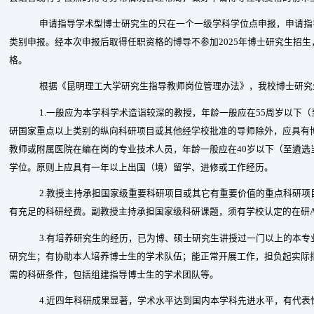
申请指导学术型博士研究生的只在一个一级学科学位点申报，申请指
类别申报。经本次申报后取得任职资格的博导不参加
2025
年博士研究生招生
格
。
根据《昆明理工大学研究生指导教师岗位管理办法》，我校博士研究
1.
一般应为本学科学术造诣较深的教授，年龄一般应在
55
周岁以下（
研国家重点以上类别的纵向科研项目或其他经学校批准的导师除外，应具有
教师或附属医院在编在岗的专业技术人员，年龄一般应在
40
岁以下（至遴选
学位。原则上应具有一年以上出国（境）留学、进修或工作经历。
2.
教授主持承担国家级重要科研项目或其它有重要价值的重点科研项
有充足的科研经费。副教授主持承担国家级科研课题，须有学校认定的在研
3.
有培养研究生的经历，已为博、硕士研究生讲授过一门以上的本专
研究生；有协助本人培养博士生的学术队伍；能正常开展工作，担负起实际
需的科研条件，包括组建指导博士生的学术团队等。
4.
近四年科研成果显著，学术水平达到国内本学科先进水平，有代表