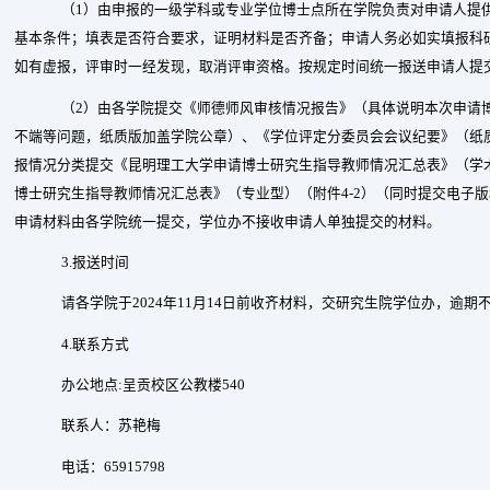
（
1
）由申报的一级学科或专业学位博士点所在学院负责对申请人提
基本条件；填表是否符合要求，证明材料是否齐备；申请人务必如实填报科
如有虚报，评审时一经发现，取消评审资格。按规定时间统一报送申请人提
（
2
）由各学院提交《师德师风审核情况报告》（具体说明本次申请
不端等问题，纸质版加盖学院公章）、《学位评定分委员会会议纪要》（纸
报情况分类提交《昆明理工大学申请博士研究生指导教师情况汇总表》（学
博士研究生指导教师情况汇总表》（专业型）（附件
4-2
）（同时提交电子版
申请材料由各学院统一提交，学位办不接收申请人单独提交的材料。
3.
报送时间
请各学院于
2024
年
11
月
14
日前收齐材料，交研究生院学位办，逾期
4.
联系方式
办公地点
:
呈贡校区公教楼
540
联系人：苏艳梅
电话：
65915798