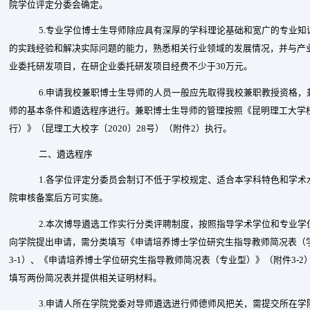
院学位评定分委会确定。
5.
专业学位博士生导师除应具有深厚的学科理论基础和宽广的专业知
的实践经验和解决实际问题的能力，熟悉相关行业领域的发展情况，并与产
业委托研发项目，在研企业委托研发项目经费不少于
30
万元。
6.
申请我校兼职博士生导师的人员一般应先取得我校兼职教授资格，
师的基本条件和遴选程序进行。兼职博士生导师的管理按照《昆明理工大学
行）》（昆理工大校字〔
2020
〕
28
号）（附件
2
）执行。
二、遴选程序
1.
各学位评定分委员会制订不低于学校规定、适合本学科特色和学术
院审核备案后方可实施。
2.
本次博导遴选工作实行分类评聘制度，按照指导学术学位和专业学
向学院提出申请，需分类填写《申请培养博士学位研究生指导教师简况表（
3-1
）、《申请培养博士学位研究生指导教师简况表（专业型）》（附件
3-2
填写两份简况表并提供相关证明材料。
3.
申请人所在学院党委对导师遴选进行师德师风把关，需提交所在学