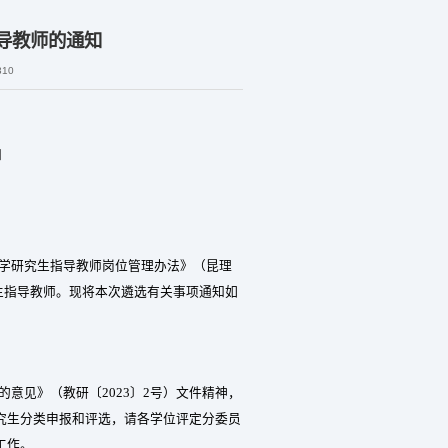
导教师的通知
310
知
学研究生指导教师岗位管理办法》（昆理
生指导教师。现将本次遴选有关事项通知如
的意见》（教研
〔
2023
〕
2
号）文件精神，
究生分类申报和评选，
请各学位评定分委员
工作。