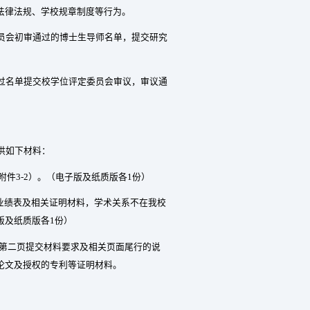
法律法规、学校规章制度等行为。
员会初审通过的博士生导师名单，提交研究
过名单提交校学位评定委员会审议，审议通
供如下材料：
附件
3-2
）。（电子版及纸质版各
1
份）
业绩表及相关证明材料，学术关系不在我校
版及纸质版各
1
份）
第二页提交材料要求及相关页面尾行的说
论文及授权的专利等证明材料。