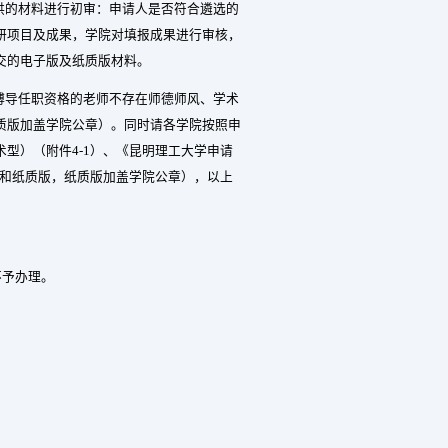
供的材料进行初审：申请人是否符合遴选的
研项目及成果，学院对填报成果进行审核，
交的电子版及纸质版材料。
博导任职资格的老师不存在师德师风、学术
质版加盖学院公章）。同时请各学院按照申
术型）（附件
4-1
）
、
《昆明理工大学申请
和纸质版，纸质版加盖学院公章），以上
不予办理。