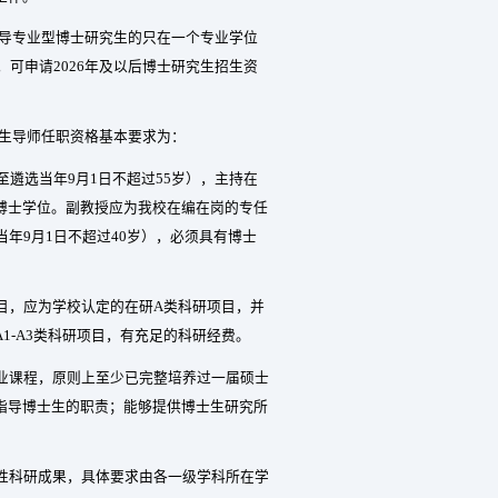
导专业型博士研究生的只在一个专业学位
，可申请
2026
年及以后博士研究生招生资
生导师任职资格基本要求为：
至遴选当年
9
月
1
日不超过
55
岁），主持在
博士学位。副教授应为我校在编在岗的专任
当年
9
月
1
日不超过
40
岁），必须具有博士
目，应为学校认定的在研
A
类科研项目，并
A1-A3
类科研项目，有充足的科研经费。
业课程，原则上至少已完整培养过一届硕士
指导博士生的职责；能够提供博士生研究所
性科研成果，具体要求由各一级学科所在学