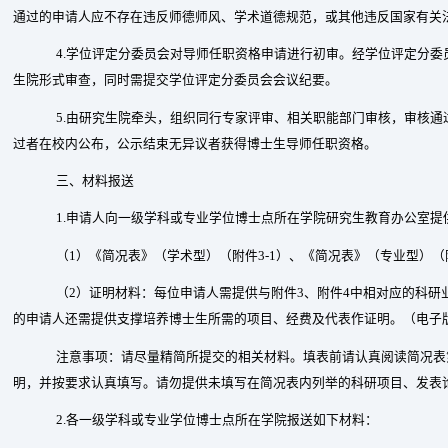
通过的申请人应不存在违反师德师风、学术道德规范，或其他违反国家有关
4.
学位评定分委员会对导师任职资格申请进行初审。经学位评定分委
生院形式审查，同时需提交学位评定分委员会会议纪要。
5.
由研究生院牵头，组织同行专家评审、相关职能部门审核，审核通
过者在校内公布，公示结束无异议者获得博士生导师任职资格。
三、材料报送
1.
申请人向一级学科或专业学位博士点所在学院研究生教育办公室提
（
1
）《简况表》（学术型）（附件
3-1
）、《简况表》（专业型）（
（
2
）证明材料：每位申请人需提供与附件
3
、附件
4
中相对应的科研
的申请人还需提供支撑培养博士生所需的项目、经费及代表作证明。（电子
注意事项：请尽量精简所提交的相关材料。填表前请认真阅读简况表
明，并按要求认真填写。请勿提供未填写在简况表内列举的科研项目、发表
2.
各一级学科或专业学位博士点所在学院报送如下材料：