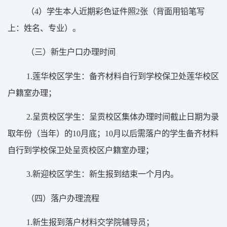
（
4
）学生本人近期彩色证件照
2
张（背面用铅笔写
上：姓名、专业）。
（
三
）
新生户口办理时间
1.
莲华校区学生：备齐材料自行到学校保卫处莲华校区
户籍室办理
；
2.
呈贡校区学生
：呈贡
校区集体办理时间截止日期为录
取年份（当年）的
10
月底；
10
月以后需落户的学生备齐材料
自行到学校保卫处呈贡校区户籍
室
办理；
3.
新迎
校区学生：
新生报
到结束一个月内
。
（
四
）
落户办理流程
1.
新生报到落户材料交学院辅导员；