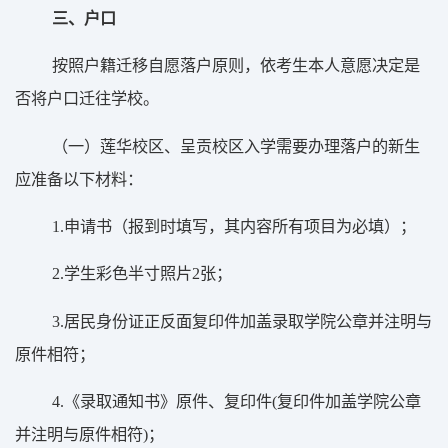
三、户口
按照户籍迁移自愿落户原则，依考生本人意愿决定是
否将户口迁往学校。
（
一
）
莲华校区、呈贡校区
入学需要办理落户的新生
应准备以下材料：
1.
申请书（报到时填写，其内容所有项目为必填）；
2.
学生彩色半寸照片
2
张；
3.
居民身份证正反面复印件加盖录取学院公章并注明与
原件相符；
4.
《录取通知书》原件、复印件
(
复印件加盖学院公章
并注明与原件相符
)
；