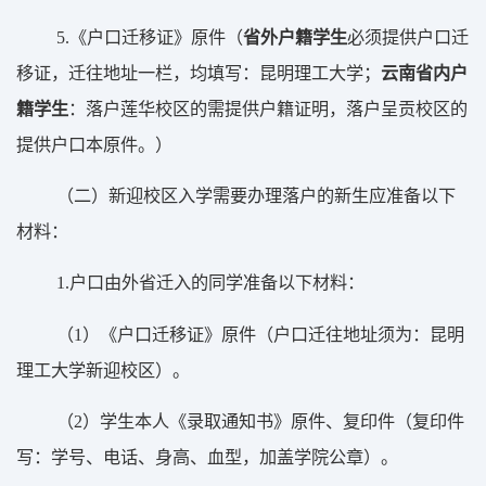
5.
《户口迁移证》原件（
省外户籍学生
必须提供户口迁
移证
，
迁往地址一栏，均填写：昆明理工大学；
云南省内户
籍学生
：落户莲华校区的需提供户籍证明，落户呈贡校区的
提供户口本原件。）
（
二
）
新迎校区
入学需要办理落户的新生应准备以下
材料：
1
.户口由外省迁入的同学准备以下材料：
（
1
）《户口迁移证》原件（户口迁往地址须为：昆明
理工大学新迎校区）。
（
2
）学生本人《录取通知书》原件、复印件（复印件
写：学号、电话、身高、血型，加盖学院公章）。