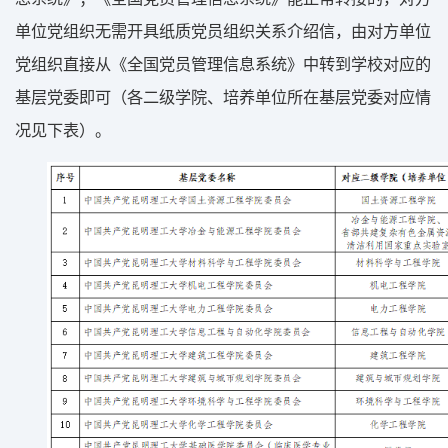
单位党组织
无需开具纸质
党员
组织关系介绍信，由
对方
单位
党组织直接从《全国党员管理信息系统》中转到
学校
对应的
基层党委即可（各二级学院、培养单位所在基层党委对应情
况见下表）。