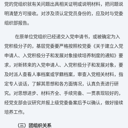
党的党组织就有关问题出具相关证明或说明材料，把问题说
明清楚方可接收。对涉及须认定党员身份的，应及时与党委
组织部报告。
在原单位党组织已经递交
入党申请
书
，
或被确定为
入
党积极分子
的
，
基层党委要严格按照
校党委《关于建立入党
申请人、入党积极分子和发展对象接续培养制度的通知》要
求，
对新转来的入党申请人、入党积极分子和发展对象，要
及时派人查看人事档案或学籍档案，审查入党相关材料，指
定专人谈话，了解其思想和各方面情况，认真负责进行研
究。对思想进步、材料齐全、手续完备、一贯表现较好的，
经党
支部会议研究并报上级党委备案后予以确认，做好接续
培养工作。
（三）团组织关系