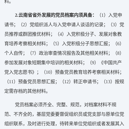
料。
2.
云南省省外发展的党员档案内须具备：
（
1
）入党申
请书；（
2
）党组织派人与入党申请人谈话的记录；（
3
）党
员推荐或群团推优材料；（
4
）入党积极分子、发展对象教
育培养考察相关材料；（
5
）入党积极分子思想汇报；（
6
）
个人自传；（
7
）政治审查情况报告及其他相关材料；（
8
）
参加发展对象短期集中培训的相关材料；（
9
）《中国共产
党入党志愿书》；（
10
）预备党员教育培养考察相关材料；
（
11
）预备党员思想汇报；（
12
）转正申请书；（
13
）按规
定需存档的其他材料。
党员档案必须齐全、完整、规范，对档案材料不规
范、不齐全的，基层党委要督促组织员或党支部与原单位党
组织联系，及时进行处理，待转来单位党组织或者发展其入