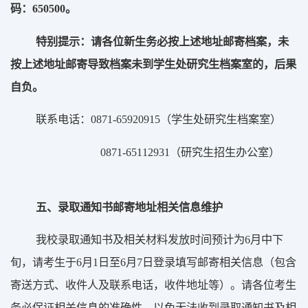
码：
650500
。
特别提示：
请各位新生务必按上述地址邮寄档案，未
按上述地址邮寄导致档案未到
学生处研究生
档案室的，后果
自负。
联系电话：
0871-65920915
（
学生处研究生
档案室）
0871-65112931
（研究生招生办公室）
五、录取通知书邮寄地址相关信息维护
我校录取通知书及相关材料发放时间预计为
6
月
中下
旬
，
请考生于
6
月
1
日至
6
月
7
日登录填写邮寄相关信息（包含
寄送方式、收件人及联系电话，收件地址等）。请各位考生