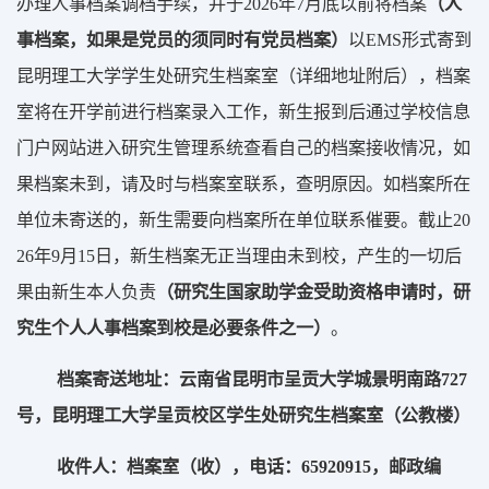
办理人事档案调档手续，
并于
202
6
年
7
月底以前将档案
（人
事档案，如果是党员的须同时有党员档案）
以
EMS
形式寄到
昆明理工大学
学生处研究生
档案室（详细地址附后），档案
室将在开
学前进行档案录入工作，新生报到后通过学校信息
门户网站进入研究生管理系统查看自己的档案接收情况，如
果档案未到，请及时与档案室联系，查明原因。如档案所在
单位未寄送的，新生需要向档
案所在单位联系催要。截止
20
2
6
年
9
月
15
日，新生档案无正当理由未到校，产生的一切后
果由新生本人负责
（
研究生国家助学金受助资格申请时，研
究生个人人事档案到校是必要条件之一
）
。
档案寄送地址：云南省昆明市呈贡大学城景明南路
727
号，昆明理工大学呈贡校区
学生处研究生
档案室
（
公教楼
）
收件人：档案室（收），电话：
65920915
，邮政编