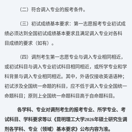
（
二）
符合调入专业的报考条件。
（
三）
初试成绩基本要求：
第一志愿报考专业初试成
绩必须达到
全国初试成绩基本要求
且满足调入专业
对各科
目
成绩
的
要求
（
如有
）
。
（
四）
调剂考生第一志愿专业与调入专业相同相近，
或初试科目与调入专业初试科目相同相近
，
或所学专业和学
科背景与调入专业相同相近。其中，
外语仅接收英语语种
；
初试
涉及
全国统一命题
的
科目
，
应
不低于
调入专业全国统一
命题科目
；原则上
全国统一命题科目
高于自命题科目。
各学科、专业对调剂考生的
报考专业、所学专业、考
试科目、学科要求等
以《
昆明理工大学
202
6
年硕士研究生调
剂各学科、专业（领域）基本要求
》
公布内容为准。