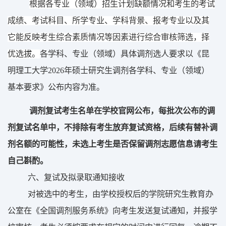
根据各专业（领域）招生计划缺额情况和考生的考试
成绩、考试科目、所学专业、学科背景、报考专业以及其
它能反映考生综合素质情况等因素进行综合审核筛选，择
优选拔。
各学科、专业（领域）具体
调剂选人
要求
以
《
昆
明理工大学
202
6
年硕士研究生调剂各学科、专业（领域）
基本要求
》
公布内容为准。
调剂复试考生名单在
学校官
网公布，每批次公布的调
剂复试名单中，不排除有考生放弃复试资格，后续有替补调
剂名额的可能性，未选上考生是否保留
调剂
志愿信息请考生
自己斟酌。
六
、复试
及拟录取
通知接收
对被选中的考生，由学校授权后的学院研究生教育办
公室在《
全国
调剂服务系统》向考生发
送
复试通知，
并报学