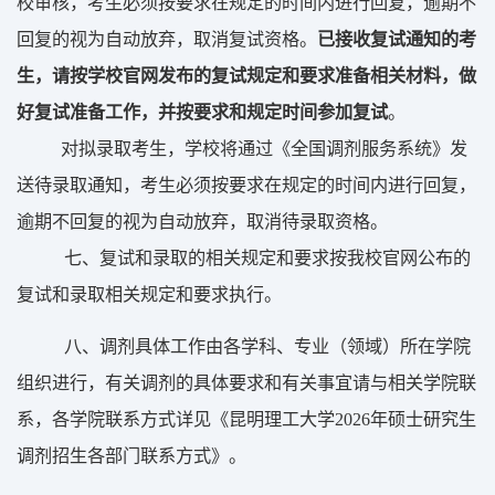
校审核，
考生必须
按要求
在规定的时间内进行回复，
逾期
不
回复的视为自动放弃，取消复试资格。
已接收复试通知的考
生，请按学校
官网
发布的复试规定和要求准备相关材料，做
好复试准备工作，并按要求和规定时间参加复试
。
对拟录取考生，学校将通过《
全国
调剂服务系统》发
送
待录取通知，考生必须
按要求
在规定的时间内进行回复，
逾期
不回复的视为自动放弃，取消待录取资格。
七
、复试
和录取
的相关规定和要求按我校
官网
公布的
复试
和录取
相关规定和要求执行。
八
、调剂具体工作由
各学科、专业（领域）所在学院
组织进行，有关
调剂的具体要求和有关事宜请与相关学院联
系，各学院联系方式详见
《昆明理工大学
202
6
年硕士研究生
调剂招生各部门联系方式》。