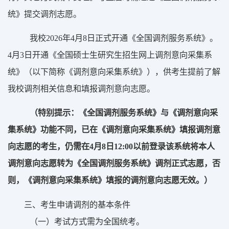
统》
提交调剂志愿。
我校
2026
年
4
月
8
日
正式开通
《
全国
调剂服务系统》
。
4
月
3
日开通
《全国硕士生
研究生
招生
网上
调剂意向采集系
统》（以下简称《调剂
意向采集
系统》）
，
供考生提前了解
我校调剂相关信息和填报调剂意向志愿。
（特别提示：《全国调剂服务系统》与《调剂意向采
集系统》
功能不同
，已在《调剂意向采集系统》填报调剂意
向志愿的考生，
仍需
在
4
月
8
日
12:00
以前登录该系统将本人
调剂意向志愿转为《全国调剂服务系统》调剂正式志愿，否
则，《调剂意向采集系统》
填报的
调剂意向志愿无效
。）
三、考生申请调剂的基本条件
（
一）
考试方式
需为
全国统考。