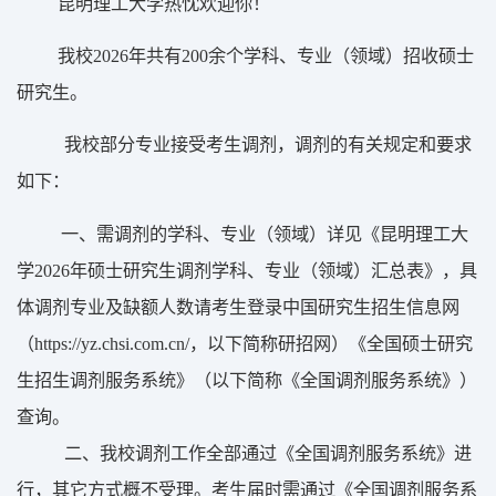
昆明理工大学热忱欢迎你！
我校
202
6
年共有
200余
个
学科、专业（领域）
招收硕士
研究生。
我校
部分专业
接受考生调剂，调剂的有关规定和要求
如下：
一、需调剂的学科、专业（领域）详见《昆明理工大
学
202
6
年硕士研究生调剂学科、专业（领域）汇总表》，具
体调剂
专业及
缺额人数请考生登录中国研究生招生信息网
（
https://yz.chsi.com.cn/
，
以下简称研招网）《全国硕士
研究
生
招生调剂服务系统》（以下简称《
全国
调剂服务系统》）
查询。
二、我校调剂工作全部通过
《
全国
调剂服务系统》进
行，
其它方式概不受理。
考生届时
需
通过
《
全国
调剂服务系