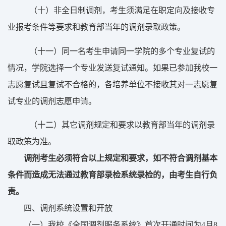
（
十）
非
全日制调剂，考生须满足在职定向及接收专
业报考条件等要求和
教育部当年
的
调剂录取政策
。
（
十一
）
同一名考生申请同一学院的多个专业复试的
情况，学院选择一个专业发送复试通知。
如果已参加
我校一
志愿复试且复试不合格的，各培养单位不接收其对一志愿复
试专业的调剂志愿申请。
（
十二）
其它调剂规定和要求以教育部当年的调剂录
取政策为准。
调剂考生必须符合以上规定和要求，如不符合调剂基本
条件而造成无法通过教育部录检系统录检的，由考生自行负
责。
四
、调剂系统设置
和开放
（
一）我校
《
全国
调剂服务系统》首次开通时间为
4
月
8