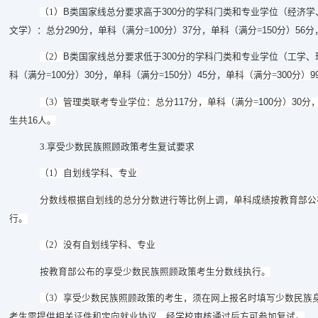
B
300
（
1
）
类国家线总分要求高于
分的学科门类和专业学位（
经济学
290
100
3
7
150
56
文学
）：总分
分，单科（满分
=
分）
分，单科（满分
=
分）
分
B
300
（
2
）
类国家线总分要求低于
分的学科门类和专业学位（
工学、
100
30
150
45
300
9
科（满分
=
分）
分，单科（满分
=
分）
分，单
科（满分
=
分）
117
100
3
0
（
3
）
管理类联考专业学位：总分
分，单科（满分
=
分）
分
16
生
共
人。
3.
享受少数民族照顾政策考生复试要求
（
1
）
自划线学科、专业
分数线根据自划线的总分分数进行等比例上调，
单科成绩按教育部公
行。
（
2
）没有自划线学科、专业
按教育部公布的享受少数民族照顾政策考生分数线执
行。
（
3
）
享受少数民族照顾政策的考生，须在网上报名时填写少数民族
考生需提供相关证件和定向就业协议，经学校审核通过后方可参加复试。