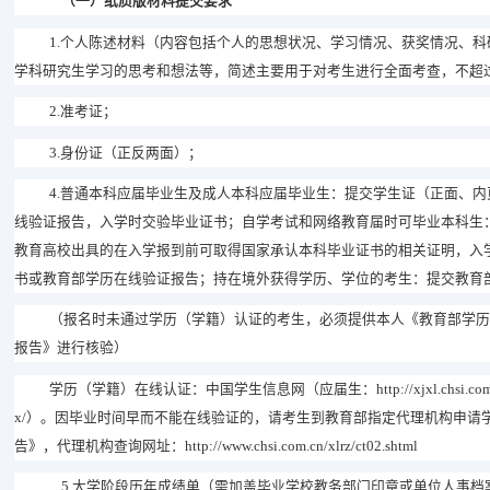
（
一
）
纸质版材料提交要求
1.
个人陈述材料（内容包括个人的思想状况、学习情况、获奖情况、科
学科研究生学习的思考和想法等，简述主要用于对考生进行全面考查，不超
2.
准考证；
3.
身份证（正反两面）；
4.
普通本科应届毕业生及成人本科应届毕业生：提交学生证（正面、内
线验证报告，入学时交验毕业证书；自学考试和网络教育届时可毕业本科生
教育高校出具的在入学报到前可取得国家承认本科毕业证书的相关证明，入
书或教育部学历在线验证报告；持在境外获得学历、学位的考生：提交教育
（报名时未通过学历（学籍）认证的考生，
必须
提供本人《教育部学历
报告》
进行核验）
学历（学籍）在线认证：中国学生信息网（应届生：
http://xjxl.chsi.co
x/
）。因毕业时间早而不能在线验证的，请考生到教育部指定代理机构申请
告》，代理机构查询
网址
：
http://www.chsi.com.cn/xlrz/ct02.shtml
5.
大学阶段历年成绩单（需加盖毕业学校教务部门印章或单位人事档