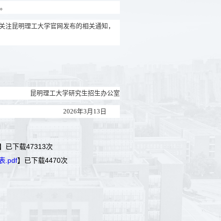
。
关注昆明理工大学官网发布的相关通知，
昆明理工大学研究生招生办公室
202
6
年
3
月
1
3
日
】已下载
47313
次
pdf
】已下载
4470
次