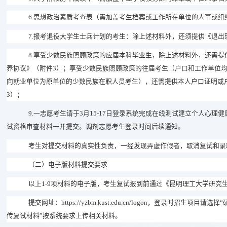
6.
思想政治素质
考查表（需加盖考生档案或工作所在单位的人事或组
7.
报考退役大学生士兵计划的考生：除上述材料外，还须提供《退出
8.
享受少数民族照顾政策的应届本科毕业生，除上述材料外，还需提
养协议》（附件
3
）；享受少数民族照顾政策的往届考生（户口和工作单位
向就业单位为原单位的少数民族在职人员考生），还需提供本人户口证明或
3
）；
9.
一志愿考生请于
3
月
15-17
日登录系统完成在线测试建立个人心理健
试资格审查材料一并提交。调剂志愿考生登录时间后续通知。
考生对提交材料的真实性负责，一经发现弄虚作假者，取消
复试和录
（二）
电子版材料提交要求
以上
1-9
项材料的电子版，
考生
复试报到前
通过《昆明理工大学
研究
提交网址：
https://yzbm.kust.edu.cn/logon
，登录时招生项目请选择
“
传复试材料”按系统要求上传相关材料。