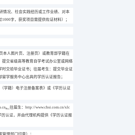
研情况、社会实践经历或工作业绩、对本
过
1000
字，获奖项目需提供佐证材料）；
页本人图片页、注册页）或教育部学籍在
：提交省级高等教育自学考试办公室或网络
学时交验毕业证书；往届考生：提交毕业证
部留学服务中心出具的学历认证报告；
（学籍）电子注册备案表》或《学历认证
m.cn
。
往届生：
http://www.chsi.com.cn/xlc
学历认证，并由代理机构提供《学历认证报
案管理部门印章）；