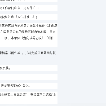
织工作部门印章，见附件
2
）；
现役证》和《入伍批准书》；
供民族区域自治地区定向就业单位《定向培
均在国务院公布的民族区域自治地区，且定
户口册、本单位《定向培养协议》（附件
康档案（附件
4
），并将完成页面截图与复
取
资格。
生报考服务系统》提交
。
硕士研究生复试录取”，登录成功后选择“上