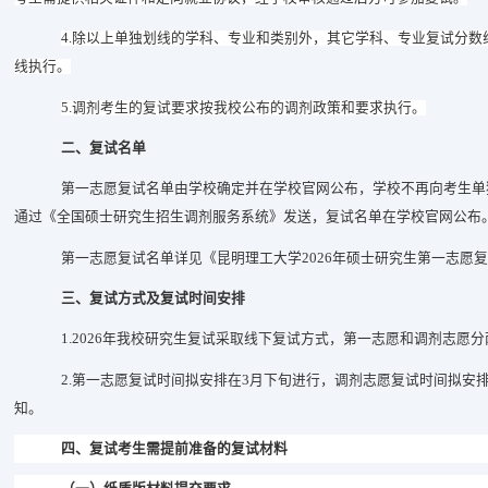
4.
除以上单独划线的学科、专业和类别外，其它学科、专业复试分数
线执行。
5.
调剂考生的复试要求按我校公布的调剂政策和要求执行。
二、复试名单
第一志愿复试名单由学校确定并在学校
官网
公布，学校不再向考生单
通过
《
全
国
硕士
研究生
招生
调剂服务系统
》
发送，复试名单在学
校官
网公布
第一志愿复试名单详见《昆明理工大学
202
6
年硕士研究生第一志愿复
三、复试方式及复试时间安排
1.
202
6
年我校研究生复试采取
线下复试
方式，第一志愿和调剂志愿分
2.
第一志愿复试时间
拟
安排在
3
月下旬
进行，调剂志愿复试时间
拟
安
知。
四、复试考生需提前准备的复试材料