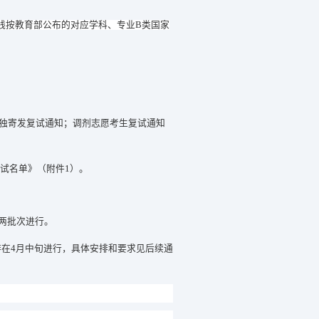
线按教育部公布的对应学科、专业
B
类国家
独寄发复试通知；调剂志愿考生复试通知
。
试名单》（附件
1
）。
两批次进行。
排在
4
月
中旬
进行
，
具体
安排和
要求
见后续通