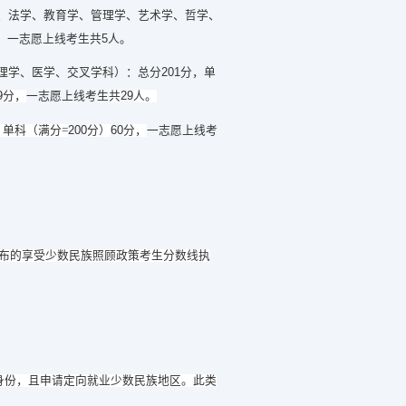
、法学、教育学、管理学、艺术学、哲学、
5
，
一志愿上线考生
共
人。
201
理学、医学、交叉学科）
：总分
分，单
9
29
分，
一志愿上线考生
共
人。
200
60
，单科（满分
=
分）
分，
一志愿上线考
布的享受少数民族照顾政策考生分数线执
身份，且申请定向就业少数民族地区。此类