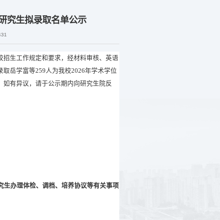
士研究生拟录取名单公示
431
校
招生工作规定和要求，经材料审核、英语
录取
岳学富
等
259
人为我校
202
6
年
学术学位
。如有异议，请于公示期内向研究生院反
究生办理体检、调档、培养协议等有关事项