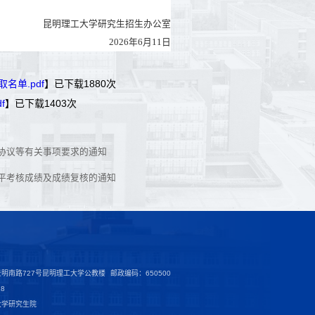
昆明理工大学研究生招生办公室
202
6
年
6
月
11
日
名单.pdf
】已下载
1880
次
f
】已下载
1403
次
养协议等有关事项要求的通知
水平考核成绩及成绩复核的通知
明南路727号昆明理工大学公教楼
邮政编码：650500
28
大学研究生院