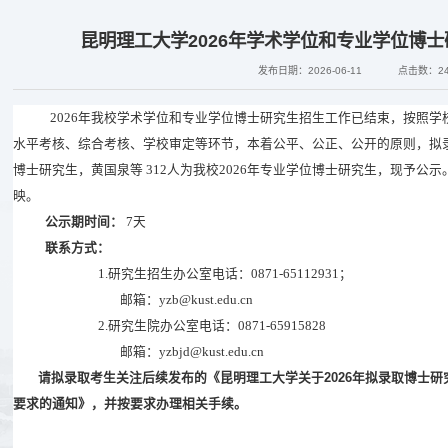
昆明理工大学2026年学术学位和专业学位博
发布日期：2026-06-11
点击数：
2
202
6
年我校
学术学位和专业学位博士研究生
招生工作已结束，按照
学
水平考
核
、综合考核、学校审定
等环节
，本着公平、公正、公开的原则，拟
博士研究生，黄国泉
等
312
人为我校
202
6
年
专业学位博士研究生，
现予公示
映。
公示期时间：
7
天
联系方式：
1.
研究生招生办公室电话：
0871-65112931
；
邮箱：
yzb@kust.edu.cn
2.
研究生院办公室电话：
0871-65915828
邮箱：
yzbjd@kust.edu.cn
202
6
请拟录取考生
关注后续发布的《
昆明理工大学关于
年拟录取博士研
要求的通知》，并按要求办理相关手续。